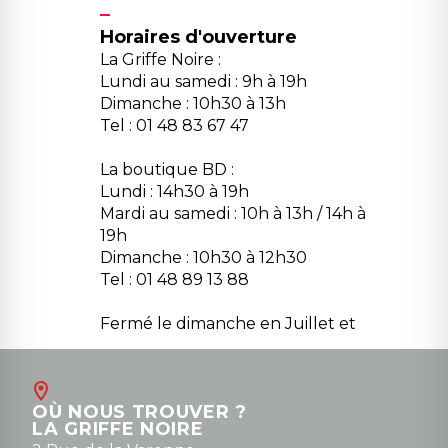
Horaires d'ouverture
La Griffe Noire :
Lundi au samedi : 9h à 19h
Dimanche : 10h30 à 13h
Tel : 01 48 83 67 47
La boutique BD :
Lundi : 14h30 à 19h
Mardi au samedi : 10h à 13h / 14h à
19h
Dimanche : 10h30 à 12h30
Tel : 01 48 89 13 88
Fermé le dimanche en Juillet et
Août
Contact
OÙ NOUS TROUVER ?
contact@la-griffe-noire.com
LA GRIFFE NOIRE
0148836747