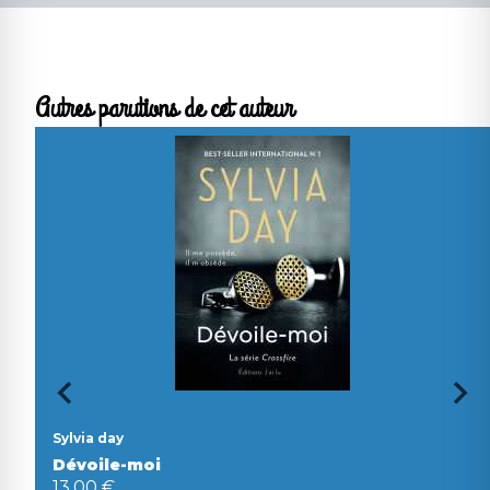
Autres parutions de cet auteur
Sylvia day
Dévoile-moi
13,00 €