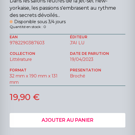
Dans les salons feutrés de la jet-set new-
yorkaise, les passions s'embrasent au rythme
des secrets dévoilés...
Disponible sous 3/4 jours
Quantité en stock : 0
EAN
ÉDITEUR
9782290387603
J'AI LU
COLLECTION
DATE DE PARUTION
Littérature
19/04/2023
FORMAT
PRESENTATION
32 mm x 190 mm x 131
Broché
mm
19,90 €
AJOUTER AU PANIER