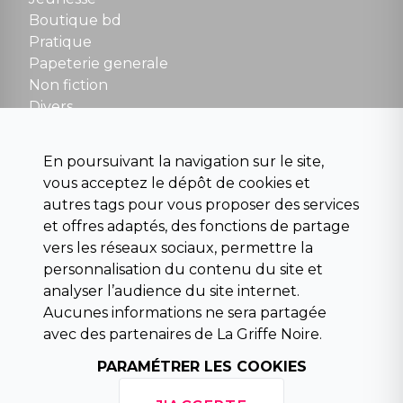
Boutique bd
NOUS CONTACTER
Pratique
contact@la-griffe-noire.com
Papeterie generale
Non fiction
Divers
Science fiction
Beaux livres et art
En poursuivant la navigation sur le site,
Para scolaire
vous acceptez le dépôt de cookies et
Histoire
autres tags pour vous proposer des services
Pochoteque
et offres adaptés, des fonctions de partage
Pleiade
vers les réseaux sociaux, permettre la
personnalisation du contenu du site et
analyser l’audience du site internet.
Aucunes informations ne sera partagée
INFORMATIONS
avec des partenaires de La Griffe Noire.
Droit de rétractation
Conditions générales de vente
PARAMÉTRER LES COOKIES
Mentions légales