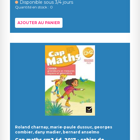
Disponible sous 3/4 jours
Quantité en stock : 0
AJOUTER AU PANIER
Roland charnay, marie-paule dussuc, georges
combier, dany madier, bernard anselmo
Cap maths cm2 éd. 2017 - cahier de