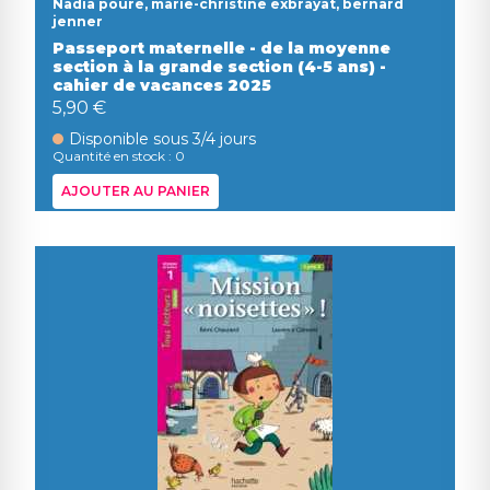
Nadia poure, marie-christine exbrayat, bernard
jenner
Passeport maternelle - de la moyenne
section à la grande section (4-5 ans) -
cahier de vacances 2025
5,90 €
Disponible sous 3/4 jours
Quantité en stock : 0
AJOUTER AU PANIER