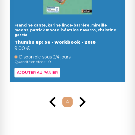
Francine cante, karine lince-barrère, mireille
meens, patrick moore, béatrice navarro, christine
garcia
Thumbs up! 5e - workbook - 2018
9,00 €
Disponible sous 3/4 jours
Quantité en stock : 0
AJOUTER AU PANIER
4