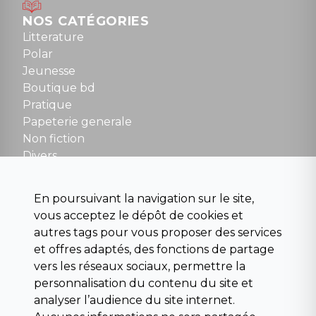
Mardi au samedi : 10h à 13h / 14h à 19h
Dimanche : 10h30 à 12h30
NOS CATÉGORIES
Tel : 01 48 89 13 88
Litterature
Polar
Fermé le dimanche en Juillet et Août
Jeunesse
Boutique bd
NOUS CONTACTER
Pratique
contact@la-griffe-noire.com
Papeterie generale
Non fiction
Divers
Science fiction
Beaux livres et art
En poursuivant la navigation sur le site,
Para scolaire
vous acceptez le dépôt de cookies et
Histoire
autres tags pour vous proposer des services
Pochoteque
et offres adaptés, des fonctions de partage
Pleiade
vers les réseaux sociaux, permettre la
personnalisation du contenu du site et
analyser l’audience du site internet.