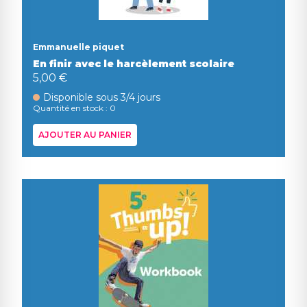
Emmanuelle piquet
En finir avec le harcèlement scolaire
5,00 €
Disponible sous 3/4 jours
Quantité en stock : 0
AJOUTER AU PANIER