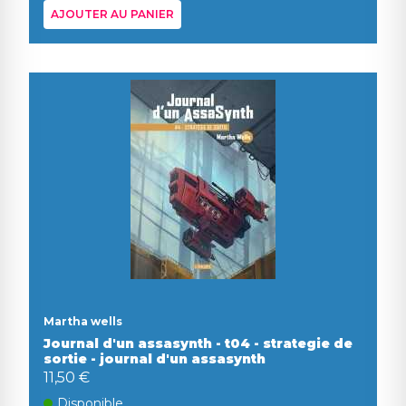
AJOUTER AU PANIER
Martha wells
Journal d'un assasynth - t04 - strategie de
sortie - journal d'un assasynth
11,50 €
Disponible