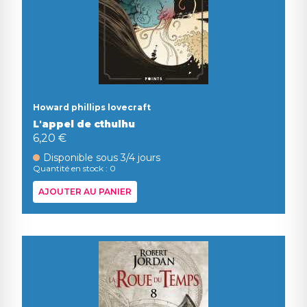
Howard phillips lovecraft
L'appel de cthulhu
6,20 €
Disponible sous 3/4 jours
Quantité en stock : 0
AJOUTER AU PANIER