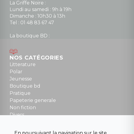
La Griffe Noire :
Lundi au samedi : 9h à 19h
Dimanche : 10h30 à 13h
Tel : 01 48 83 67 47
La boutique BD :
Lundi : 14h30 à 19h
Mardi au samedi : 10h à 13h / 14h à 19h
Dimanche : 10h30 à 12h30
NOS CATÉGORIES
Tel : 01 48 89 13 88
Litterature
Polar
Fermé le dimanche en Juillet et Août
Jeunesse
Boutique bd
NOUS CONTACTER
Pratique
contact@la-griffe-noire.com
Papeterie generale
Non fiction
Divers
Science fiction
Beaux livres et art
En poursuivant la navigation sur le site,