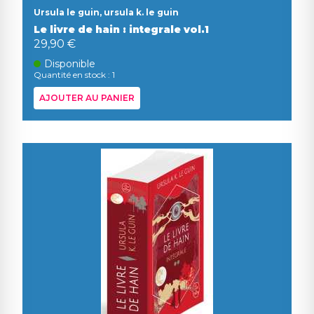
Ursula le guin, ursula k. le guin
Le livre de hain : integrale vol.1
29,90 €
Disponible
Quantité en stock : 1
AJOUTER AU PANIER