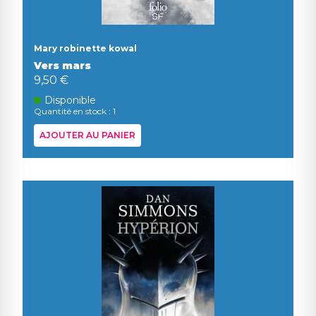
Mary robinette kowal
Vers mars
9,50 €
Disponible
Quantité en stock : 1
AJOUTER AU PANIER