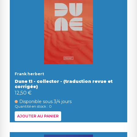
Frank herbert
Dune t1 - collector - (traduction revue et
corrigée)
12,50 €
Disponible sous 3/4 jours
Quantité en stock : 0
AJOUTER AU PANIER