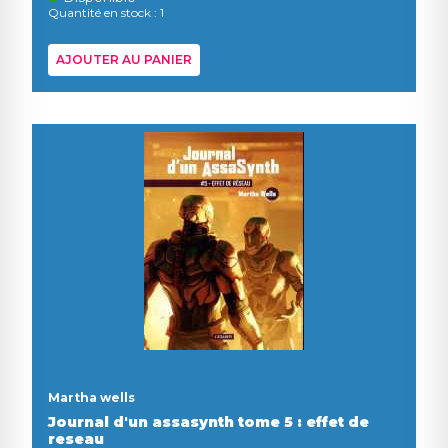
Quantité en stock : 1
AJOUTER AU PANIER
Martha wells
Journal d'un assasynth tome 5 : effet de
reseau