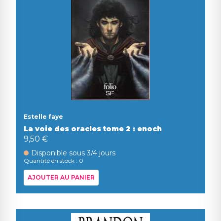
Estelle faye
La voie des oracles tome 2 : enoch
9,50 €
Disponible sous 3/4 jours
Quantité en stock : 0
AJOUTER AU PANIER