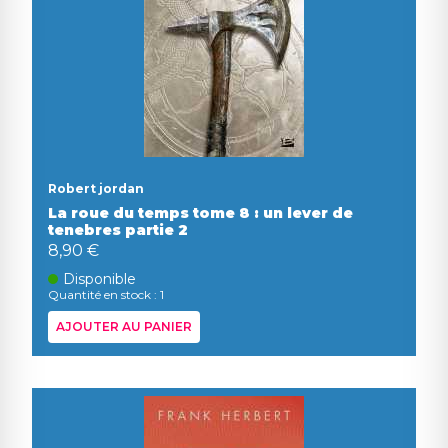
Robert jordan
La roue du temps tome 8 : un lever de
tenebres partie 2
8,90 €
Disponible
Quantité en stock : 1
AJOUTER AU PANIER