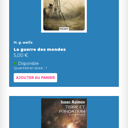
H. g. wells
La guerre des mondes
5,00 €
Disponible
Quantité en stock : 1
AJOUTER AU PANIER