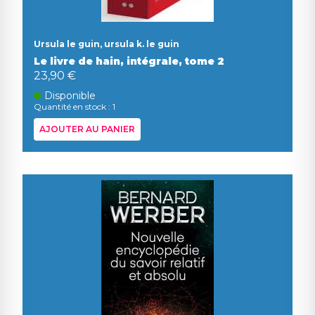
Ursula le guin, ursula k. le guin
Le livre de hain, intégrale, tome 2
23,90 €
Disponible
Quantité en stock : 1
AJOUTER AU PANIER