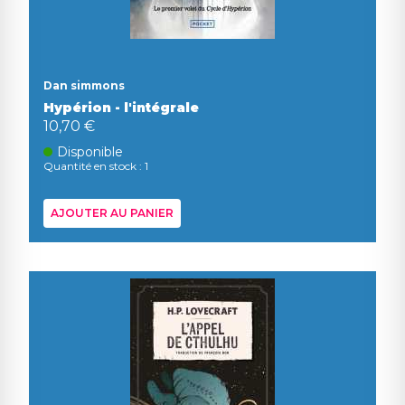
Dan simmons
Hypérion - l'intégrale
10,70 €
Disponible
Quantité en stock : 1
AJOUTER AU PANIER