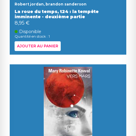
Robert jordan, brandon sanderson
La roue du temps, t24 : la tempête
imminente - deuxième partie
8,95 €
Disponible
Quantité en stock : 1
AJOUTER AU PANIER