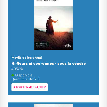
Maylis de kerangal
Ni fleurs ni couronnes - sous la cendre
5,90 €
Disponible
Quantité en stock : 1
AJOUTER AU PANIER