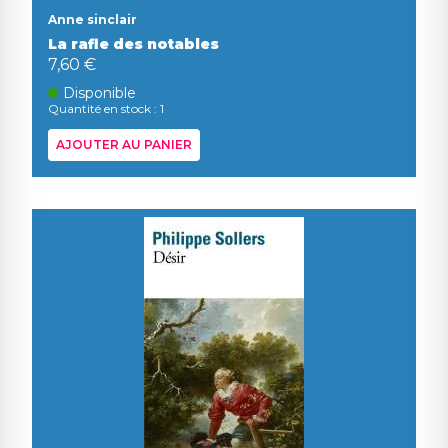
Anne sinclair
La rafle des notables
7,60 €
Disponible
Quantité en stock : 1
AJOUTER AU PANIER