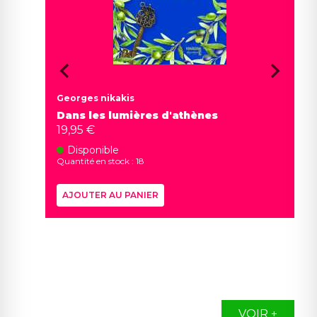
Georges nikakis
Dans les lumières d'athènes
19,95 €
Disponible
Quantité en stock : 18
AJOUTER AU PANIER
VOIR +