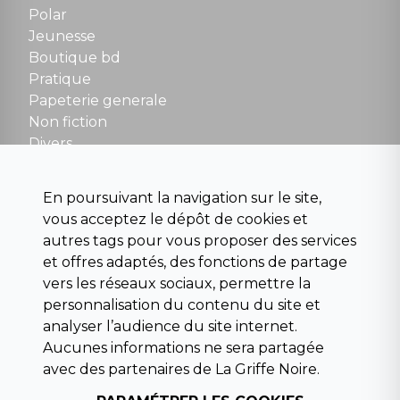
Polar
Fermé le dimanche en Juillet et Août
Jeunesse
Boutique bd
NOUS CONTACTER
Pratique
contact@la-griffe-noire.com
Papeterie generale
Non fiction
Divers
Science fiction
Beaux livres et art
En poursuivant la navigation sur le site,
Para scolaire
vous acceptez le dépôt de cookies et
Histoire
autres tags pour vous proposer des services
Pochoteque
et offres adaptés, des fonctions de partage
Pleiade
vers les réseaux sociaux, permettre la
personnalisation du contenu du site et
analyser l’audience du site internet.
Aucunes informations ne sera partagée
INFORMATIONS
avec des partenaires de La Griffe Noire.
Droit de rétractation
Conditions générales de vente