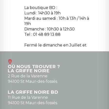
La boutique BD :
Lundi : 14h30 à 19h
Mardi au samedi : 10h à 13h / 14h à
19h
Dimanche : 10h30 à 12h30
Tel : 01 48 89 13 88
Fermé le dimanche en Juillet et
Août
Contact
OÙ NOUS TROUVER ?
contact@la-griffe-noire.com
LA GRIFFE NOIRE
0148836747
2 Rue de la Varenne
94100 St Maur-des-fossés
LA GRIFFE NOIRE BD
11 Rue de la Varenne
94100 St Maur-des-fossés