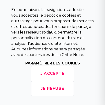
Science fiction
Beaux livres et art
En poursuivant la navigation sur le site,
Para scolaire
vous acceptez le dépôt de cookies et
Histoire
autres tags pour vous proposer des services
Pochoteque
et offres adaptés, des fonctions de partage
Pleiade
vers les réseaux sociaux, permettre la
personnalisation du contenu du site et
analyser l’audience du site internet.
Aucunes informations ne sera partagée
INFORMATIONS
avec des partenaires de La Griffe Noire.
Droit de rétractation
Conditions générales de vente
PARAMÉTRER LES COOKIES
Mentions légales
Horaires d'ouverture
J'ACCEPTE
La librairie
Politique de confidentialité
JE REFUSE
Copyright © 2026 La Griffe Noire, tous droits
réservés.