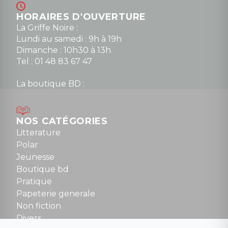
HORAIRES D'OUVERTURE
La Griffe Noire :
Lundi au samedi : 9h à 19h
Dimanche : 10h30 à 13h
Tel : 01 48 83 67 47
La boutique BD :
Lundi : 14h30 à 19h
Mardi au samedi : 10h à 13h / 14h à 19h
Dimanche : 10h30 à 12h30
NOS CATÉGORIES
Tel : 01 48 89 13 88
Litterature
Polar
Fermé le dimanche en Juillet et Août
Jeunesse
Boutique bd
NOUS CONTACTER
Pratique
contact@la-griffe-noire.com
Papeterie generale
Non fiction
Divers