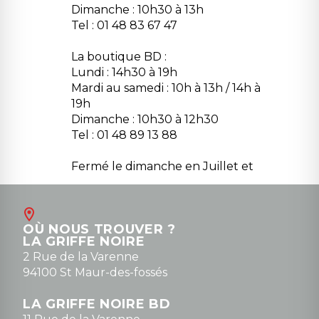
Dimanche : 10h30 à 13h
Tel : 01 48 83 67 47
La boutique BD :
Lundi : 14h30 à 19h
Mardi au samedi : 10h à 13h / 14h à
19h
Dimanche : 10h30 à 12h30
Tel : 01 48 89 13 88
Fermé le dimanche en Juillet et
Août
Contact
OÙ NOUS TROUVER ?
contact@la-griffe-noire.com
LA GRIFFE NOIRE
0148836747
2 Rue de la Varenne
94100 St Maur-des-fossés
LA GRIFFE NOIRE BD