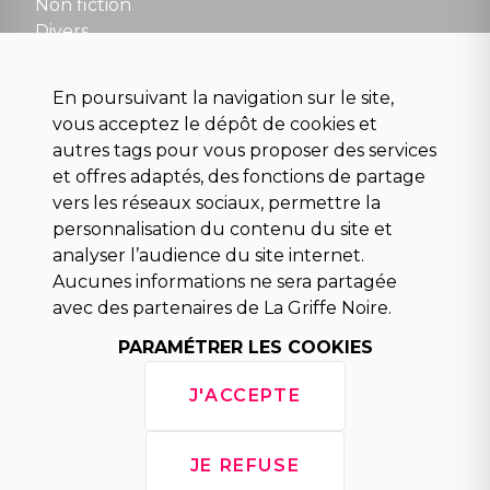
Non fiction
Divers
Science fiction
Beaux livres et art
En poursuivant la navigation sur le site,
Para scolaire
vous acceptez le dépôt de cookies et
Histoire
autres tags pour vous proposer des services
Pochoteque
et offres adaptés, des fonctions de partage
Pleiade
vers les réseaux sociaux, permettre la
personnalisation du contenu du site et
analyser l’audience du site internet.
Aucunes informations ne sera partagée
INFORMATIONS
avec des partenaires de La Griffe Noire.
Droit de rétractation
Conditions générales de vente
PARAMÉTRER LES COOKIES
Mentions légales
Horaires d'ouverture
J'ACCEPTE
La librairie
Politique de confidentialité
JE REFUSE