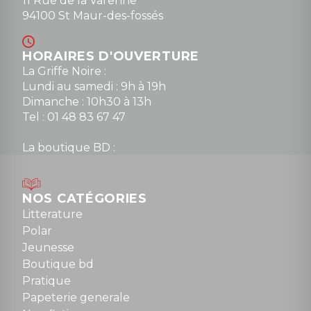
11 Rue de la Varenne
94100 St Maur-des-fossés
HORAIRES D'OUVERTURE
La Griffe Noire :
Lundi au samedi : 9h à 19h
Dimanche : 10h30 à 13h
Tel : 01 48 83 67 47
La boutique BD :
Lundi : 14h30 à 19h
Mardi au samedi : 10h à 13h / 14h à 19h
Dimanche : 10h30 à 12h30
NOS CATÉGORIES
Tel : 01 48 89 13 88
Litterature
Polar
Fermé le dimanche en Juillet et Août
Jeunesse
Boutique bd
NOUS CONTACTER
Pratique
contact@la-griffe-noire.com
Papeterie generale