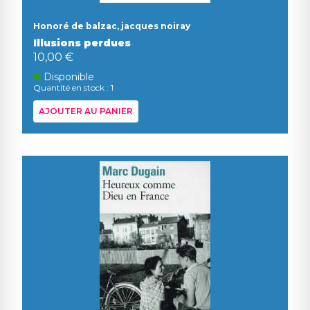
Honoré de balzac, jacques noiray
Illusions perdues
10,00 €
Disponible
Quantité en stock : 1
AJOUTER AU PANIER