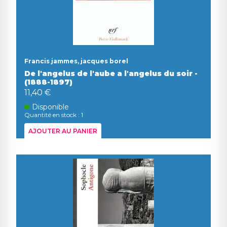
Francis jammes, jacques borel
De l'angelus de l'aube a l'angelus du soir -
(1888-1897)
11,40 €
Disponible
Quantité en stock : 1
AJOUTER AU PANIER