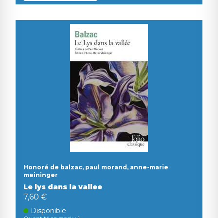
Honoré de balzac, paul morand, anne-marie
meininger
Le lys dans la vallee
7,60 €
Disponible