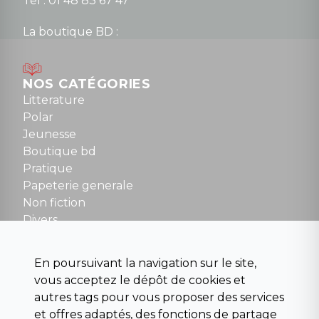
Tel : 01 48 83 67 47
La boutique BD :
Lundi : 14h30 à 19h
Mardi au samedi : 10h à 13h / 14h à 19h
Dimanche : 10h30 à 12h30
NOS CATÉGORIES
Tel : 01 48 89 13 88
Litterature
Polar
Fermé le dimanche en Juillet et Août
Jeunesse
Boutique bd
NOUS CONTACTER
Pratique
contact@la-griffe-noire.com
Papeterie generale
Non fiction
Divers
Science fiction
Beaux livres et art
En poursuivant la navigation sur le site,
Para scolaire
vous acceptez le dépôt de cookies et
Histoire
autres tags pour vous proposer des services
Pochoteque
et offres adaptés, des fonctions de partage