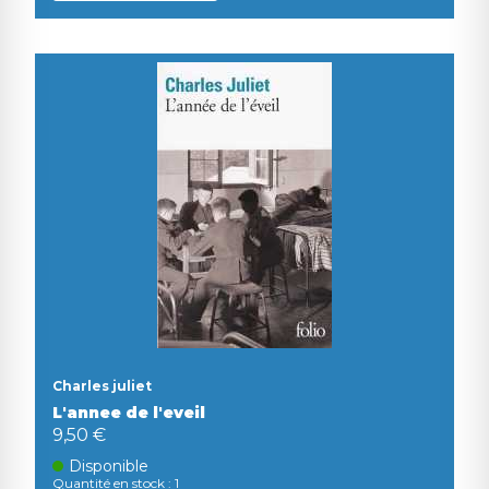
Charles juliet
L'annee de l'eveil
9,50 €
Disponible
Quantité en stock : 1