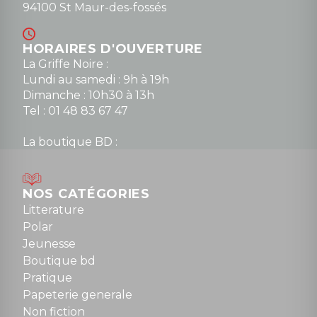
94100 St Maur-des-fossés
HORAIRES D'OUVERTURE
La Griffe Noire :
Lundi au samedi : 9h à 19h
Dimanche : 10h30 à 13h
Tel : 01 48 83 67 47
La boutique BD :
Lundi : 14h30 à 19h
Mardi au samedi : 10h à 13h / 14h à 19h
Dimanche : 10h30 à 12h30
NOS CATÉGORIES
Tel : 01 48 89 13 88
Litterature
Polar
Fermé le dimanche en Juillet et Août
Jeunesse
Boutique bd
NOUS CONTACTER
Pratique
contact@la-griffe-noire.com
Papeterie generale
Non fiction