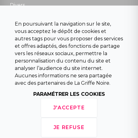
Divers
Science fiction
Beaux livres et art
En poursuivant la navigation sur le site,
Para scolaire
vous acceptez le dépôt de cookies et
Histoire
autres tags pour vous proposer des services
Pochoteque
et offres adaptés, des fonctions de partage
Pleiade
vers les réseaux sociaux, permettre la
personnalisation du contenu du site et
analyser l’audience du site internet.
Aucunes informations ne sera partagée
INFORMATIONS
avec des partenaires de La Griffe Noire.
Droit de rétractation
Conditions générales de vente
PARAMÉTRER LES COOKIES
Mentions légales
Horaires d'ouverture
J'ACCEPTE
La librairie
Politique de confidentialité
JE REFUSE