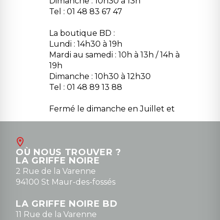
Dimanche : 10h30 à 13h
Tel : 01 48 83 67 47
La boutique BD :
Lundi : 14h30 à 19h
Mardi au samedi : 10h à 13h / 14h à
19h
Dimanche : 10h30 à 12h30
Tel : 01 48 89 13 88
Fermé le dimanche en Juillet et
Août
Contact
OÙ NOUS TROUVER ?
contact@la-griffe-noire.com
LA GRIFFE NOIRE
0148836747
2 Rue de la Varenne
94100 St Maur-des-fossés
LA GRIFFE NOIRE BD
11 Rue de la Varenne