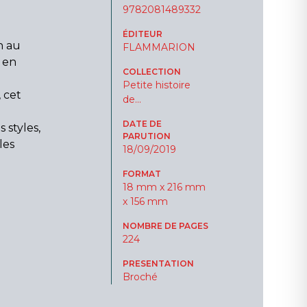
9782081489332
ÉDITEUR
h au
FLAMMARION
 en
COLLECTION
à
Petite histoire
 cet
de...
DATE DE
styles,
PARUTION
les
18/09/2019
FORMAT
18 mm x 216 mm
x 156 mm
NOMBRE DE PAGES
224
PRESENTATION
Broché