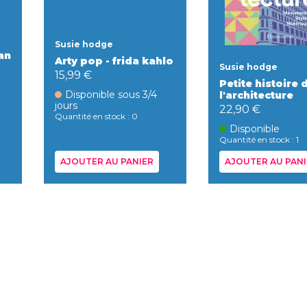
Susie hodge
an
Arty pop - frida kahlo
Susie hodge
15,99 €
Petite histoire 
Disponible sous 3/4
l'architecture
jours
22,90 €
Quantité en stock : 0
Disponible
Quantité en stock : 1
AJOUTER AU PANIER
AJOUTER AU PANI