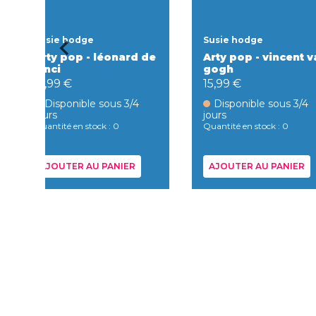
Susie hodge
Susie hodge
Arty pop - léonard de
Arty pop - vincent v
vinci
gogh
15,99 €
15,99 €
Disponible sous 3/4
Disponible sous 3/4
jours
jours
Quantité en stock : 0
Quantité en stock : 0
AJOUTER AU PANIER
AJOUTER AU PANIER