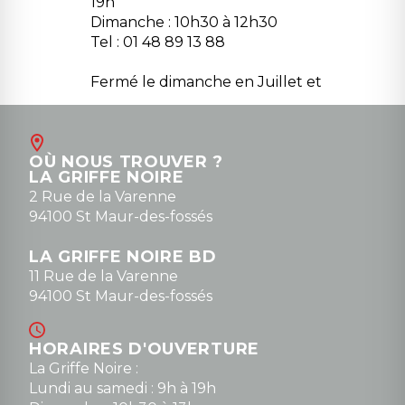
19h
Dimanche : 10h30 à 12h30
Tel : 01 48 89 13 88
Fermé le dimanche en Juillet et
Août
Contact
OÙ NOUS TROUVER ?
contact@la-griffe-noire.com
LA GRIFFE NOIRE
0148836747
2 Rue de la Varenne
94100 St Maur-des-fossés
LA GRIFFE NOIRE BD
11 Rue de la Varenne
94100 St Maur-des-fossés
HORAIRES D'OUVERTURE
La Griffe Noire :
Lundi au samedi : 9h à 19h