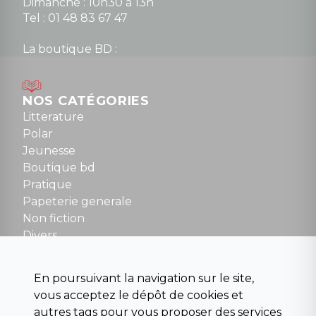
Dimanche : 10h30 à 13h
Tel : 01 48 83 67 47
La boutique BD :
Lundi : 14h30 à 19h
Mardi au samedi : 10h à 13h / 14h à 19h
Dimanche : 10h30 à 12h30
NOS CATÉGORIES
Tel : 01 48 89 13 88
Litterature
Polar
Fermé le dimanche en Juillet et Août
Jeunesse
Boutique bd
NOUS CONTACTER
Pratique
contact@la-griffe-noire.com
Papeterie generale
Non fiction
Divers
Science fiction
Beaux livres et art
En poursuivant la navigation sur le site,
Para scolaire
vous acceptez le dépôt de cookies et
Histoire
autres tags pour vous proposer des services