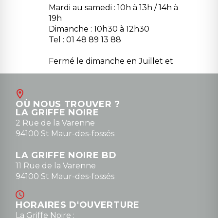
Mardi au samedi : 10h à 13h / 14h à
19h
Dimanche : 10h30 à 12h30
Tel : 01 48 89 13 88
Fermé le dimanche en Juillet et
Août
Contact
OÙ NOUS TROUVER ?
contact@la-griffe-noire.com
LA GRIFFE NOIRE
0148836747
2 Rue de la Varenne
94100 St Maur-des-fossés
LA GRIFFE NOIRE BD
11 Rue de la Varenne
94100 St Maur-des-fossés
HORAIRES D'OUVERTURE
La Griffe Noire :