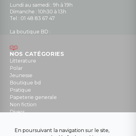
Lundi au samedi : 9h à 19h
Dimanche : 10h30 à 13h
Tel : 01 48 83 67 47
La boutique BD :
Lundi : 14h30 à 19h
Mardi au samedi : 10h à 13h / 14h à 19h
Dimanche : 10h30 à 12h30
NOS CATÉGORIES
Tel : 01 48 89 13 88
Litterature
Polar
Fermé le dimanche en Juillet et Août
Jeunesse
Boutique bd
NOUS CONTACTER
Pratique
contact@la-griffe-noire.com
Papeterie generale
Non fiction
Divers
Science fiction
Beaux livres et art
En poursuivant la navigation sur le site,
Para scolaire