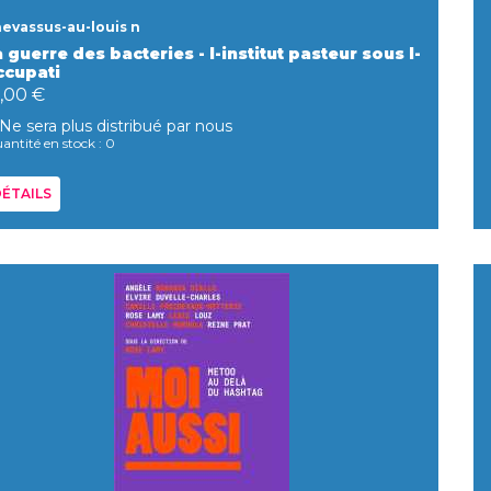
evassus-au-louis n
 guerre des bacteries - l-institut pasteur sous l-
ccupati
1,00 €
Ne sera plus distribué par nous
antité en stock : 0
ÉTAILS