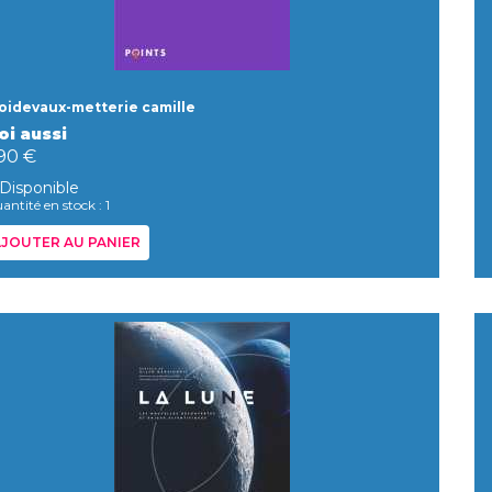
oidevaux-metterie camille
oi aussi
,90 €
Disponible
antité en stock : 1
JOUTER AU PANIER