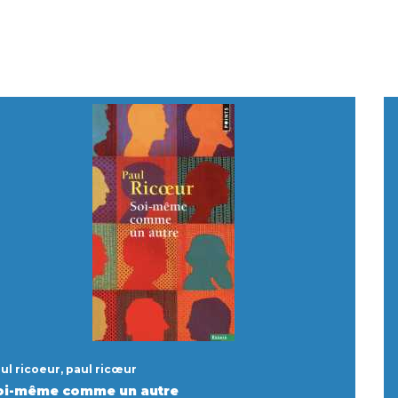
ul ricoeur, paul ricœur
oi-même comme un autre