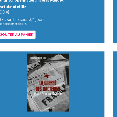
thur schopenhauer, nicolas waquet
art de vieillir
,00 €
Disponible sous 3/4 jours
antité en stock : 0
JOUTER AU PANIER