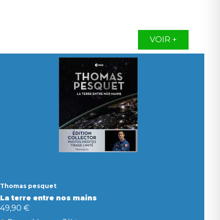
VOIR +
Thomas pesquet
La terre entre nos mains
49,90 €