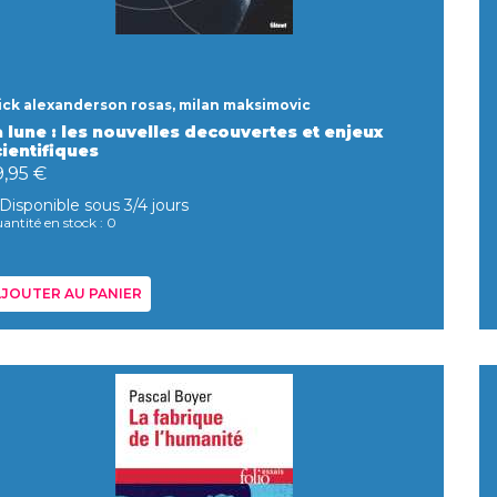
ick alexanderson rosas, milan maksimovic
a lune : les nouvelles decouvertes et enjeux
cientifiques
9,95 €
Disponible sous 3/4 jours
antité en stock : 0
JOUTER AU PANIER