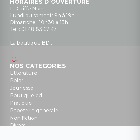
HORAIRES D'OUVERTURE
La Griffe Noire :
Lundi au samedi : 9h à 19h
Dimanche : 10h30 à 13h
Tel : 01 48 83 67 47
La boutique BD :
Lundi : 14h30 à 19h
Mardi au samedi : 10h à 13h / 14h à 19h
Dimanche : 10h30 à 12h30
NOS CATÉGORIES
Tel : 01 48 89 13 88
Litterature
Polar
Fermé le dimanche en Juillet et Août
Jeunesse
Boutique bd
NOUS CONTACTER
Pratique
contact@la-griffe-noire.com
Papeterie generale
Non fiction
Divers
Science fiction