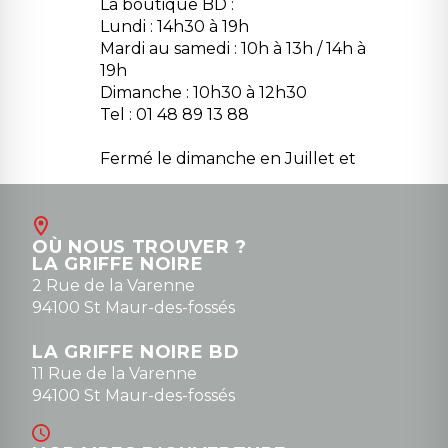
La boutique BD :
Lundi : 14h30 à 19h
Mardi au samedi : 10h à 13h / 14h à
19h
Dimanche : 10h30 à 12h30
Tel : 01 48 89 13 88
Fermé le dimanche en Juillet et
Août
Contact
OÙ NOUS TROUVER ?
contact@la-griffe-noire.com
LA GRIFFE NOIRE
0148836747
2 Rue de la Varenne
94100 St Maur-des-fossés
LA GRIFFE NOIRE BD
11 Rue de la Varenne
94100 St Maur-des-fossés