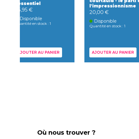
courtauld - le parti
l'essentiel
l'impressionnisme
25,95 €
20,00 €
Disponible
Disponible
Quantité en stock : 1
Quantité en stock : 1
AJOUTER AU PANIER
AJOUTER AU PANIER
Où nous trouver ?