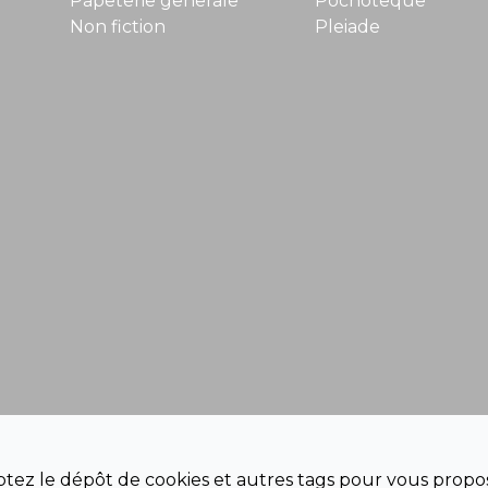
Papeterie generale
Pochoteque
Non fiction
Pleiade
eptez le dépôt de cookies et autres tags pour vous propos