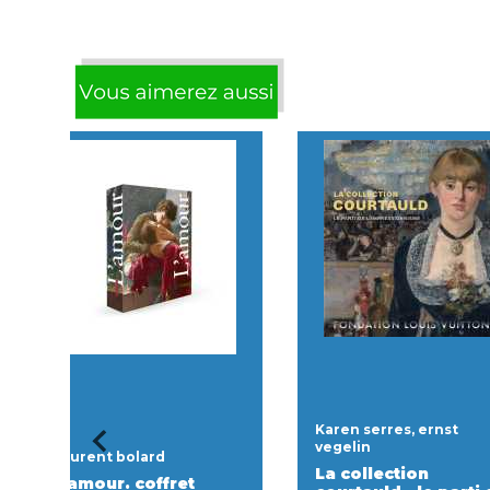
Karen serres, ernst
vegelin
Laurent bolard
La collection
L'amour. coffret