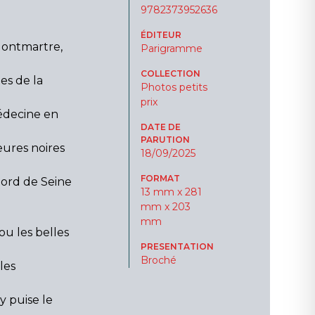
9782373952636
ÉDITEUR
Montmartre,
Parigramme
COLLECTION
tes de la
Photos petits
prix
médecine en
DATE DE
PARUTION
eures noires
18/09/2025
FORMAT
bord de Seine
13 mm x 281
mm x 203
mm
u les belles
PRESENTATION
Broché
les
 y puise le