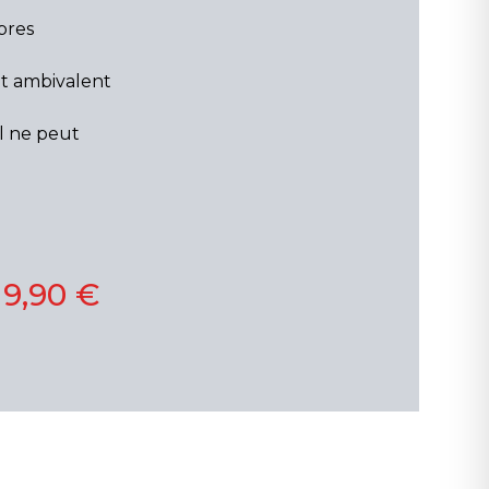
pres
it ambivalent
il ne peut
19,90 €