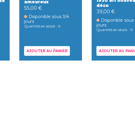
1930 art nouvea
 de
amoureux
déco
55,00 €
39,00 €
Disponible sous 3/4
Disponible sous
jours
jours
Quantité en stock : 0
Quantité en stock : 0
AJOUTER AU PANIER
AJOUTER AU PANI