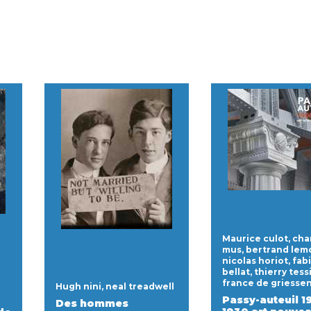
Maurice culot, cha
mus, bertrand lem
nicolas horiot, fab
bellat, thierry tess
france de griesse
Hugh nini, neal treadwell
Passy-auteuil 1
Des hommes