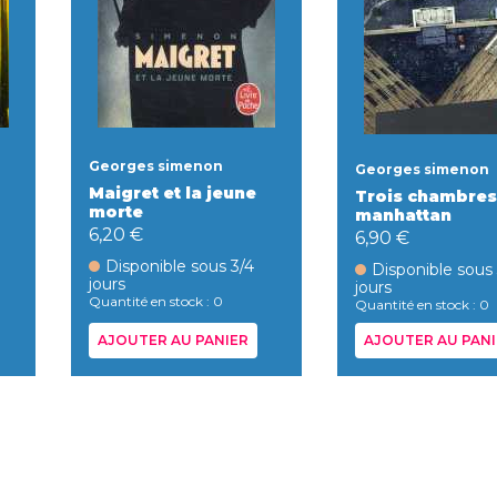
Georges simenon
Georges simenon
Maigret et la jeune
Trois chambres
morte
manhattan
6,20 €
6,90 €
Disponible sous 3/4
Disponible sous
jours
jours
Quantité en stock : 0
Quantité en stock : 0
AJOUTER AU PANIER
AJOUTER AU PANI