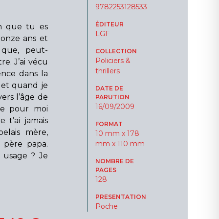
9782253128533
ÉDITEUR
on que tu es
LGF
-onze ans et
 que, peut-
COLLECTION
Policiers &
e. J’ai vécu
thrillers
nce dans la
 et quand je
DATE DE
vers l’âge de
PARUTION
16/09/2009
ore pour moi
e t’ai jamais
FORMAT
elais mère,
10 mm x 178
 père papa.
mm x 110 mm
 usage ? Je
NOMBRE DE
PAGES
128
PRESENTATION
Poche