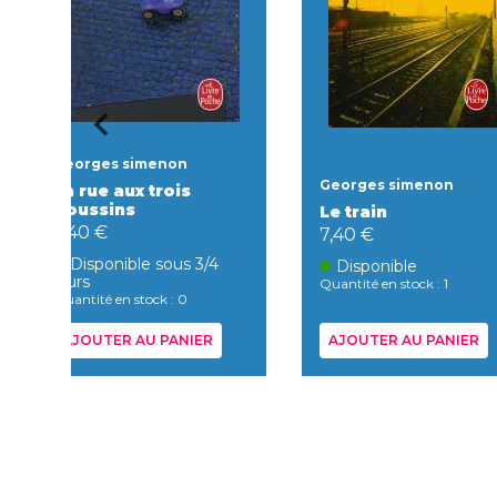
Georges simenon
Georges simenon
La rue aux trois
poussins
Le train
7,40 €
7,40 €
Disponible sous 3/4
Disponible
jours
Quantité en stock : 1
Quantité en stock : 0
AJOUTER AU PANIER
AJOUTER AU PANIER