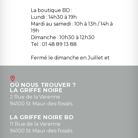
La boutique BD :
Lundi : 14h30 à 19h
Mardi au samedi : 10h à 13h / 14h à
19h
Dimanche : 10h30 à 12h30
Tel : 01 48 89 13 88
Fermé le dimanche en Juillet et
Août
Contact
OÙ NOUS TROUVER ?
contact@la-griffe-noire.com
LA GRIFFE NOIRE
0148836747
2 Rue de la Varenne
94100 St Maur-des-fossés
LA GRIFFE NOIRE BD
11 Rue de la Varenne
94100 St Maur-des-fossés