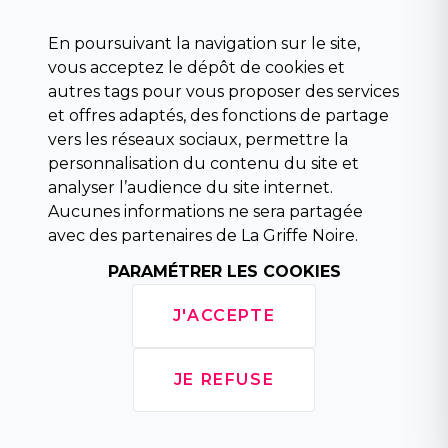
Science fiction
Beaux livres et art
En poursuivant la navigation sur le site,
Para scolaire
vous acceptez le dépôt de cookies et
Histoire
autres tags pour vous proposer des services
Pochoteque
et offres adaptés, des fonctions de partage
Pleiade
vers les réseaux sociaux, permettre la
personnalisation du contenu du site et
analyser l’audience du site internet.
Aucunes informations ne sera partagée
INFORMATIONS
avec des partenaires de La Griffe Noire.
Droit de rétractation
Conditions générales de vente
PARAMÉTRER LES COOKIES
Mentions légales
Horaires d'ouverture
J'ACCEPTE
La librairie
Politique de confidentialité
JE REFUSE
Copyright © 2026 La Griffe Noire, tous droits
réservés.