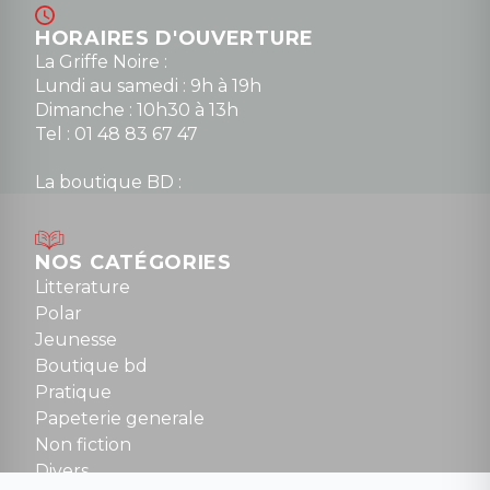
HORAIRES D'OUVERTURE
La Griffe Noire :
Lundi au samedi : 9h à 19h
Dimanche : 10h30 à 13h
Tel : 01 48 83 67 47
La boutique BD :
Lundi : 14h30 à 19h
Mardi au samedi : 10h à 13h / 14h à 19h
Dimanche : 10h30 à 12h30
NOS CATÉGORIES
Tel : 01 48 89 13 88
Litterature
Polar
Fermé le dimanche en Juillet et Août
Jeunesse
Boutique bd
NOUS CONTACTER
Pratique
contact@la-griffe-noire.com
Papeterie generale
Non fiction
Divers