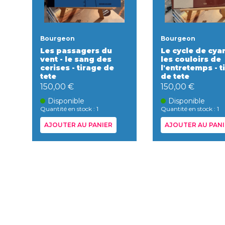
Bourgeon
Bourgeon
Les passagers du
Le cycle de cyan
vent - le sang des
les couloirs de
cerises - tirage de
l'entretemps - t
tete
de tete
150,00 €
150,00 €
Disponible
Disponible
Quantité en stock : 1
Quantité en stock : 1
AJOUTER AU PANIER
AJOUTER AU PANI