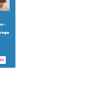
n -
irage
ER