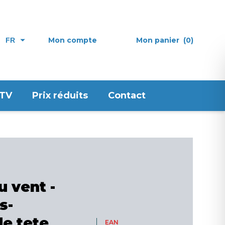
Mon compte
Mon panier
(0)
FR
 TV
Prix réduits
Contact
 vent -
s-
de tete
EAN