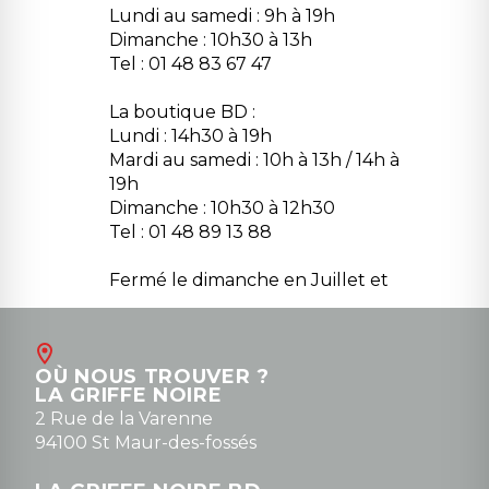
Lundi au samedi : 9h à 19h
Dimanche : 10h30 à 13h
Tel : 01 48 83 67 47
La boutique BD :
Lundi : 14h30 à 19h
Mardi au samedi : 10h à 13h / 14h à
19h
Dimanche : 10h30 à 12h30
Tel : 01 48 89 13 88
Fermé le dimanche en Juillet et
Août
Contact
OÙ NOUS TROUVER ?
contact@la-griffe-noire.com
LA GRIFFE NOIRE
0148836747
2 Rue de la Varenne
94100 St Maur-des-fossés