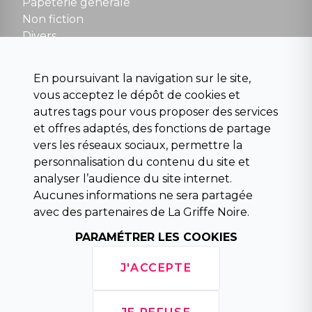
Papeterie generale
Non fiction
Divers
Science fiction
Beaux livres et art
En poursuivant la navigation sur le site,
Para scolaire
vous acceptez le dépôt de cookies et
Histoire
autres tags pour vous proposer des services
Pochoteque
et offres adaptés, des fonctions de partage
Pleiade
vers les réseaux sociaux, permettre la
personnalisation du contenu du site et
analyser l’audience du site internet.
Aucunes informations ne sera partagée
INFORMATIONS
avec des partenaires de La Griffe Noire.
Droit de rétractation
Conditions générales de vente
PARAMÉTRER LES COOKIES
Mentions légales
Horaires d'ouverture
J'ACCEPTE
La librairie
Politique de confidentialité