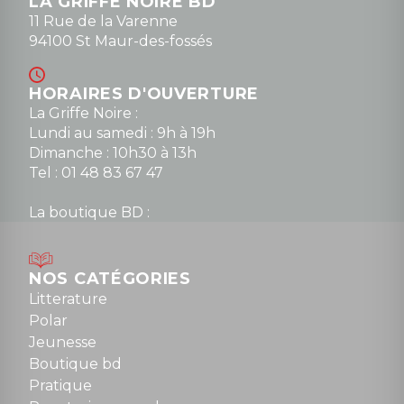
LA GRIFFE NOIRE BD
11 Rue de la Varenne
94100 St Maur-des-fossés
HORAIRES D'OUVERTURE
La Griffe Noire :
Lundi au samedi : 9h à 19h
Dimanche : 10h30 à 13h
Tel : 01 48 83 67 47
La boutique BD :
Lundi : 14h30 à 19h
Mardi au samedi : 10h à 13h / 14h à 19h
Dimanche : 10h30 à 12h30
NOS CATÉGORIES
Tel : 01 48 89 13 88
Litterature
Polar
Fermé le dimanche en Juillet et Août
Jeunesse
Boutique bd
NOUS CONTACTER
Pratique
contact@la-griffe-noire.com