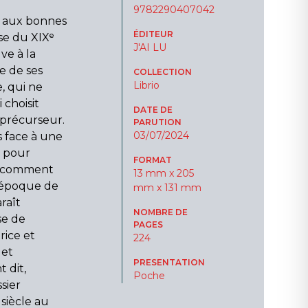
9782290407042
 aux bonnes
ÉDITEUR
se du XIXᵉ
J'AI LU
ve à la
e de ses
COLLECTION
Librio
, qui ne
 choisit
DATE DE
précurseur.
PARUTION
03/07/2024
s face à une
r pour
FORMAT
ais comment
13 mm x 205
e époque de
mm x 131 mm
raît
NOMBRE DE
se de
PAGES
rice et
224
 et
PRESENTATION
 dit,
Poche
sier
siècle au