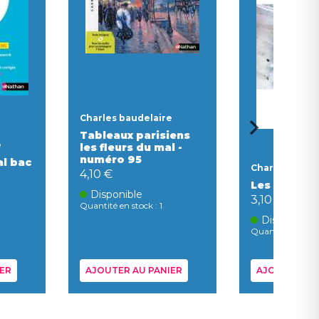
Charles baudelaire
Tableaux parisiens
e
les fleurs du mal -
numéro 95
al bac
Charles baude
4,10 €
Les paradis 
Disponible
3,10 €
Quantité en stock : 1
Disponible
Quantité en stock
ER
AJOUTER AU PANIER
AJOUTER AU 