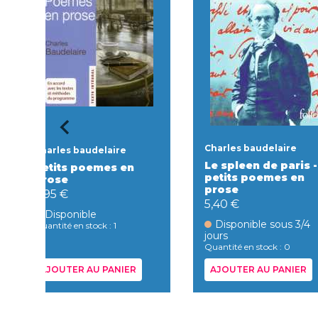
Charles baudelaire
Charles baudelaire
Le spleen de paris -
Petits poemes en
petits poemes en
prose
prose
3,95 €
5,40 €
Disponible
Disponible sous 3/4
Quantité en stock : 1
jours
Quantité en stock : 0
AJOUTER AU PANIER
AJOUTER AU PANIER