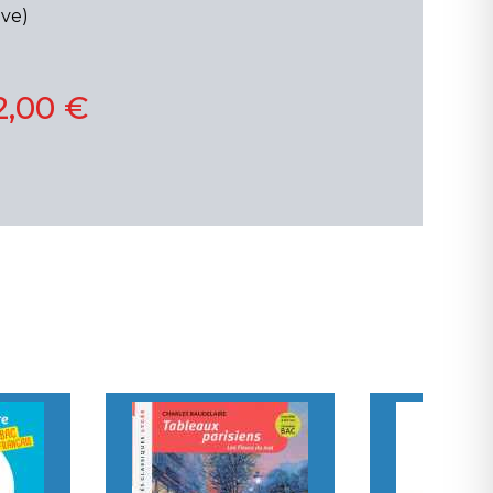
ive)
2,00 €