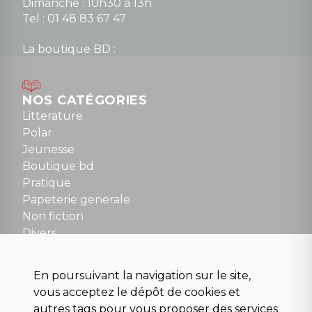
Dimanche : 10h30 à 13h
Tel : 01 48 83 67 47
La boutique BD :
Lundi : 14h30 à 19h
Mardi au samedi : 10h à 13h / 14h à 19h
Dimanche : 10h30 à 12h30
NOS CATÉGORIES
Tel : 01 48 89 13 88
Litterature
Polar
Fermé le dimanche en Juillet et Août
Jeunesse
Boutique bd
NOUS CONTACTER
Pratique
contact@la-griffe-noire.com
Papeterie generale
Non fiction
Divers
Science fiction
Beaux livres et art
En poursuivant la navigation sur le site,
Para scolaire
vous acceptez le dépôt de cookies et
Histoire
autres tags pour vous proposer des services