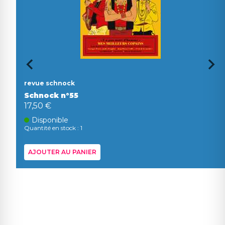
revue schnock
Schnock n°55
17,50 €
Disponible
Quantité en stock : 1
AJOUTER AU PANIER