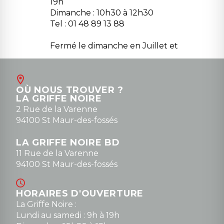
19h
Dimanche : 10h30 à 12h30
Tel : 01 48 89 13 88
Fermé le dimanche en Juillet et
Août
Contact
OÙ NOUS TROUVER ?
contact@la-griffe-noire.com
LA GRIFFE NOIRE
0148836747
2 Rue de la Varenne
94100 St Maur-des-fossés
LA GRIFFE NOIRE BD
11 Rue de la Varenne
94100 St Maur-des-fossés
HORAIRES D'OUVERTURE
La Griffe Noire :
Lundi au samedi : 9h à 19h