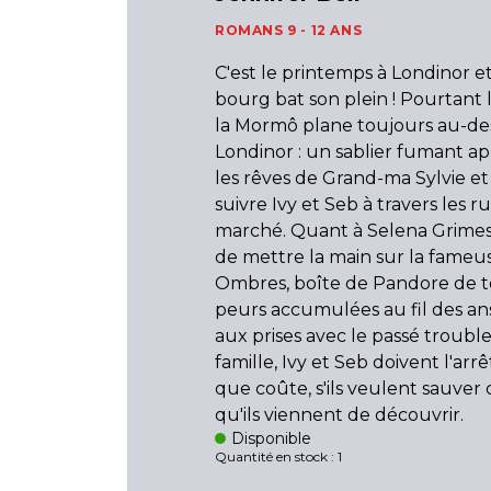
ROMANS 9 - 12 ANS
C'est le printemps à Londinor e
bourg bat son plein ! Pourtant
la Mormô plane toujours au-de
Londinor : un sablier fumant ap
les rêves de Grand-ma Sylvie e
suivre Ivy et Seb à travers les r
marché. Quant à Selena Grimes,
de mettre la main sur la fameu
Ombres, boîte de Pandore de t
peurs accumulées au fil des an
aux prises avec le passé troubl
famille, Ivy et Seb doivent l'arr
que coûte, s'ils veulent sauve
qu'ils viennent de découvrir.
Disponible
Quantité en stock : 1