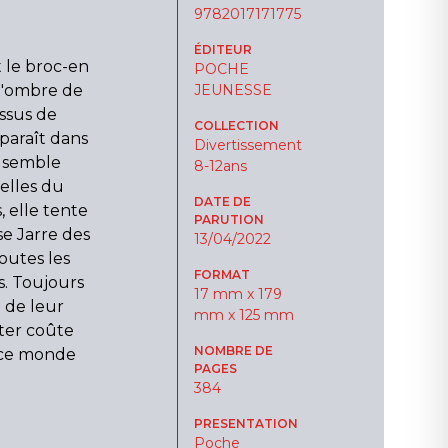
9782017171775
ÉDITEUR
t le broc-en
POCHE
 l'ombre de
JEUNESSE
ssus de
COLLECTION
paraît dans
Divertissement
t semble
8-12ans
uelles du
DATE DE
 elle tente
PARUTION
se Jarre des
13/04/2022
outes les
FORMAT
s. Toujours
17 mm x 179
e de leur
mm x 125 mm
êter coûte
NOMBRE DE
r ce monde
PAGES
384
PRESENTATION
Poche