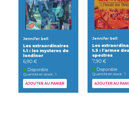
Jennifer bell
Jennifer bell
Les extraordina
Les extraordinaires
t.3 : l'armee de
t.1 : les mysteres de
spectres
londinor
7,90 €
6,90 €
Disponible
Disponible
Quantité en stock : 1
Quantité en stock : 1
AJOUTER AU PANIER
AJOUTER AU PANI