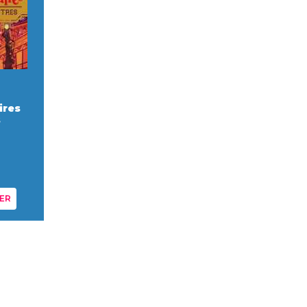
ires
s
ER