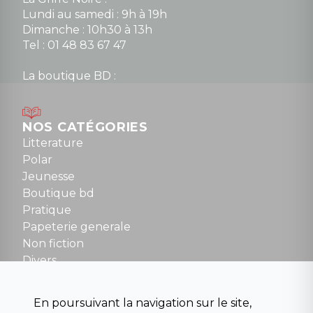
Lundi au samedi : 9h à 19h
Dimanche : 10h30 à 13h
Tel : 01 48 83 67 47
La boutique BD :
Lundi : 14h30 à 19h
Mardi au samedi : 10h à 13h / 14h à 19h
Dimanche : 10h30 à 12h30
NOS CATÉGORIES
Tel : 01 48 89 13 88
Litterature
Polar
Fermé le dimanche en Juillet et Août
Jeunesse
Boutique bd
NOUS CONTACTER
Pratique
contact@la-griffe-noire.com
Papeterie generale
Non fiction
Divers
Science fiction
Beaux livres et art
En poursuivant la navigation sur le site,
Para scolaire