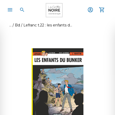
Bd
Lefranc t.22 : les enfants du bunker