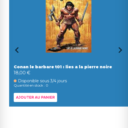
Conan le barbare t01 : lies a la pierre noire
18,00 €
Disponible sous 3/4 jours
Quantité en stock : 0
AJOUTER AU PANIER