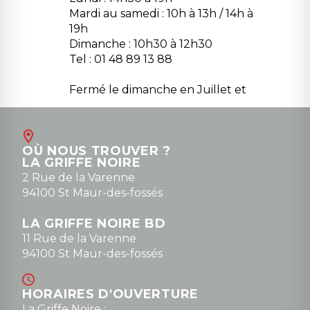
Mardi au samedi : 10h à 13h / 14h à
19h
Dimanche : 10h30 à 12h30
Tel : 01 48 89 13 88
Fermé le dimanche en Juillet et
Août
Contact
OÙ NOUS TROUVER ?
contact@la-griffe-noire.com
LA GRIFFE NOIRE
0148836747
2 Rue de la Varenne
94100 St Maur-des-fossés
LA GRIFFE NOIRE BD
11 Rue de la Varenne
94100 St Maur-des-fossés
HORAIRES D'OUVERTURE
La Griffe Noire :