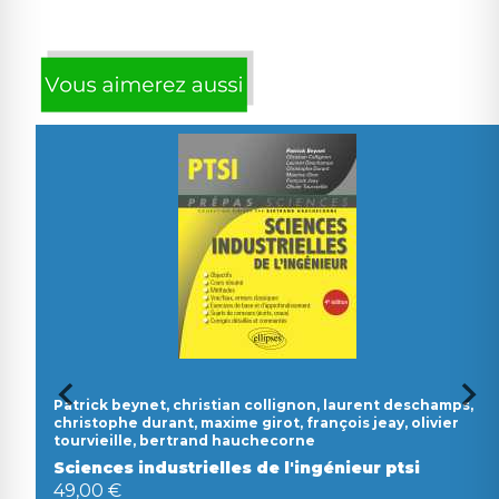
Patrick beynet, christian collignon, laurent deschamps,
christophe durant, maxime girot, françois jeay, olivier
tourvieille, bertrand hauchecorne
Sciences industrielles de l'ingénieur ptsi
49,00 €