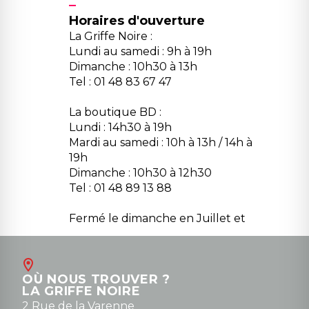
Horaires d'ouverture
La Griffe Noire :
Lundi au samedi : 9h à 19h
Dimanche : 10h30 à 13h
Tel : 01 48 83 67 47
La boutique BD :
Lundi : 14h30 à 19h
Mardi au samedi : 10h à 13h / 14h à
19h
Dimanche : 10h30 à 12h30
Tel : 01 48 89 13 88
Fermé le dimanche en Juillet et
Août
Contact
OÙ NOUS TROUVER ?
contact@la-griffe-noire.com
LA GRIFFE NOIRE
0148836747
2 Rue de la Varenne