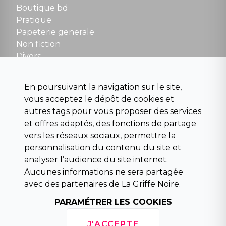
Boutique bd
NOUS CONTACTER
Pratique
contact@la-griffe-noire.com
Papeterie generale
Non fiction
Divers
Science fiction
Beaux livres et art
En poursuivant la navigation sur le site,
Para scolaire
vous acceptez le dépôt de cookies et
Histoire
autres tags pour vous proposer des services
Pochoteque
et offres adaptés, des fonctions de partage
Pleiade
vers les réseaux sociaux, permettre la
personnalisation du contenu du site et
analyser l’audience du site internet.
Aucunes informations ne sera partagée
INFORMATIONS
avec des partenaires de La Griffe Noire.
Droit de rétractation
Conditions générales de vente
PARAMÉTRER LES COOKIES
Mentions légales
Horaires d'ouverture
J'ACCEPTE