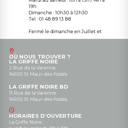
Mardi au samedi : 10h à 13h / 14h à
19h
Dimanche : 10h30 à 12h30
Tel : 01 48 89 13 88
Fermé le dimanche en Juillet et
Août
Contact
OÙ NOUS TROUVER ?
contact@la-griffe-noire.com
LA GRIFFE NOIRE
0148836747
2 Rue de la Varenne
94100 St Maur-des-fossés
LA GRIFFE NOIRE BD
11 Rue de la Varenne
94100 St Maur-des-fossés
HORAIRES D'OUVERTURE
La Griffe Noire :