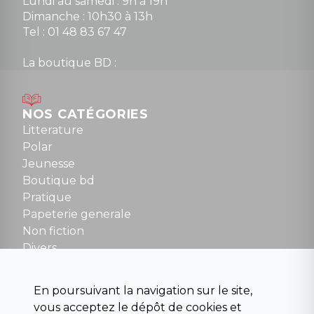
Lundi au samedi : 9h à 19h
Dimanche : 10h30 à 13h
Tel : 01 48 83 67 47
La boutique BD :
Lundi : 14h30 à 19h
Mardi au samedi : 10h à 13h / 14h à 19h
Dimanche : 10h30 à 12h30
NOS CATÉGORIES
Tel : 01 48 89 13 88
Litterature
Polar
Fermé le dimanche en Juillet et Août
Jeunesse
Boutique bd
NOUS CONTACTER
Pratique
contact@la-griffe-noire.com
Papeterie generale
Non fiction
Divers
Science fiction
Beaux livres et art
En poursuivant la navigation sur le site,
Para scolaire
vous acceptez le dépôt de cookies et