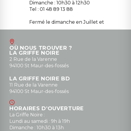
Dimanche : 10h30 à 12h30
Tel : 01 48 89 13 88
Fermé le dimanche en Juillet et
Août
Contact
OÙ NOUS TROUVER ?
contact@la-griffe-noire.com
LA GRIFFE NOIRE
0148836747
2 Rue de la Varenne
94100 St Maur-des-fossés
LA GRIFFE NOIRE BD
11 Rue de la Varenne
94100 St Maur-des-fossés
HORAIRES D'OUVERTURE
La Griffe Noire :
Lundi au samedi : 9h à 19h
Dimanche : 10h30 à 13h