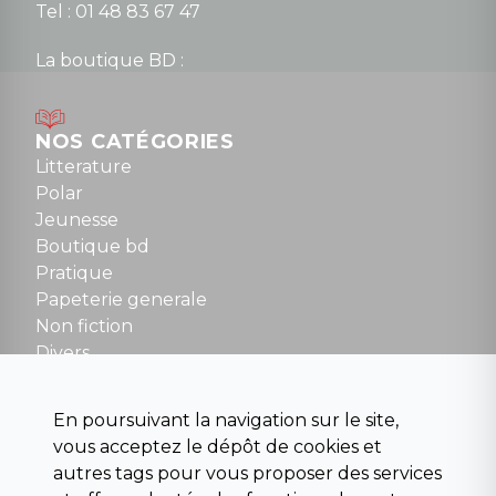
Tel : 01 48 83 67 47
La boutique BD :
Lundi : 14h30 à 19h
Mardi au samedi : 10h à 13h / 14h à 19h
Dimanche : 10h30 à 12h30
NOS CATÉGORIES
Tel : 01 48 89 13 88
Litterature
Polar
Fermé le dimanche en Juillet et Août
Jeunesse
Boutique bd
NOUS CONTACTER
Pratique
contact@la-griffe-noire.com
Papeterie generale
Non fiction
Divers
Science fiction
Beaux livres et art
En poursuivant la navigation sur le site,
Para scolaire
vous acceptez le dépôt de cookies et
Histoire
autres tags pour vous proposer des services
Pochoteque