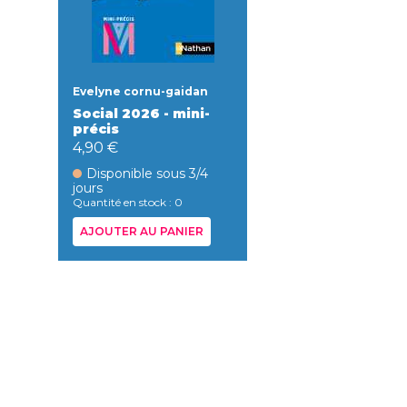
Evelyne cornu-gaidan
Social 2026 - mini-
précis
4,90 €
Disponible sous 3/4
jours
Quantité en stock : 0
AJOUTER AU PANIER