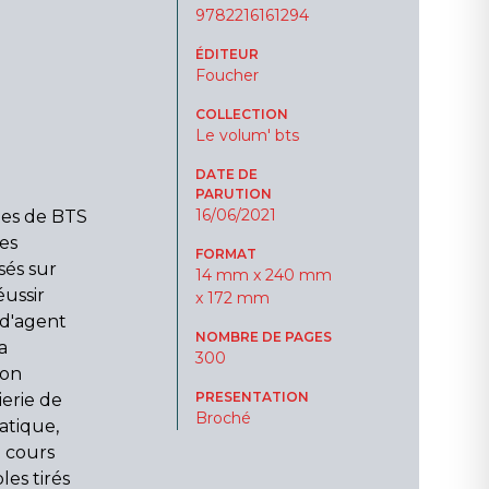
9782216161294
ÉDITEUR
Foucher
COLLECTION
Le volum' bts
DATE DE
PARUTION
16/06/2021
ées de BTS
es
FORMAT
sés sur
14 mm x 240 mm
éussir
x 172 mm
 d'agent
NOMBRE DE PAGES
a
300
ion
PRESENTATION
ierie de
Broché
atique,
e cours
les tirés