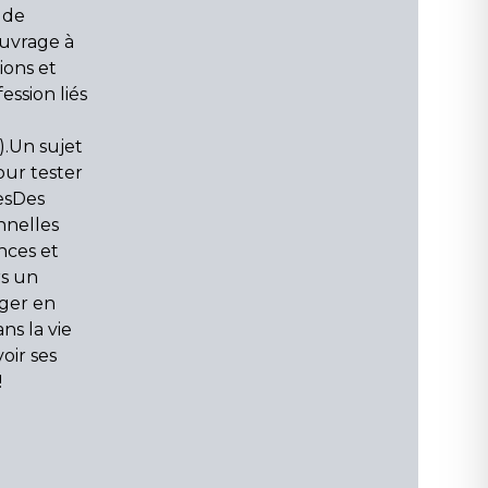
 de
uvrage à
ions et
ssion liés
.).Un sujet
our tester
cesDes
nnelles
nces et
rs un
rger en
ns la vie
oir ses
!