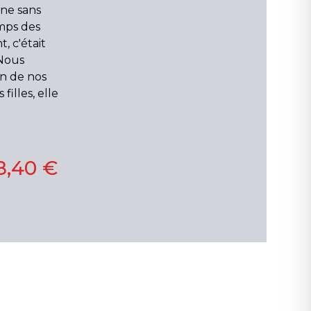
ine sans
emps des
, c'était
 Nous
n de nos
illes, elle
8,40 €