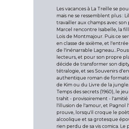
Les vacances à La Treille se pou
mais ne se ressemblent plus : Lil
travailler aux champs avec son 
Marcel rencontre Isabelle, la fi
Loïs de Montmajour. Puis ce sera
en classe de sixième, et l'entré
de l'inénarrable Lagneau...Pous
lecteurs, et pour son propre pla
décide de transformer son dip
tétralogie, et ses Souvenirs d'e
authentique roman de formatio
de Kim ou du Livre de la jungle
Temps des secrets (1960), le je
trahit - provisoirement - l'amitié
l'illusion de l'amour, et Pagnol l
prouve, lorsqu'il croque le poè
alcoolique et sa grotesque épous
rien perdu de sa vis comica. Le