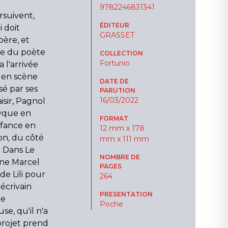
9782246831341
rsuivent,
ÉDITEUR
i doit
GRASSET
père, et
lle du poète
COLLECTION
Fortunio
 l'arrivée
e en scène
DATE DE
sé par ses
PARUTION
16/03/2022
isir, Pagnol
tyque en
FORMAT
nfance en
12 mm x 178
n, du côté
mm x 111 mm
. Dans Le
NOMBRE DE
une Marcel
PAGES
 de Lili pour
264
'écrivain
PRESENTATION
te
Poche
e, qu'il n'a
 projet prend