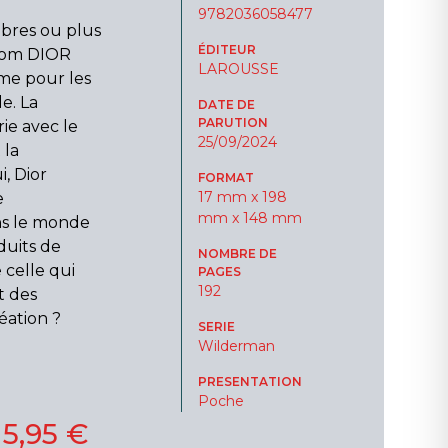
9782036058477
èbres ou plus
ÉDITEUR
 nom DIOR
LAROUSSE
me pour les
e. La
DATE DE
PARUTION
ie avec le
25/09/2024
 la
, Dior
FORMAT
17 mm x 198
e
mm x 148 mm
ns le monde
duits de
NOMBRE DE
 celle qui
PAGES
192
t des
éation ?
SERIE
Wilderman
PRESENTATION
Poche
15,95 €