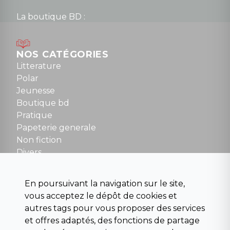
La boutique BD :
Lundi : 14h30 à 19h
Mardi au samedi : 10h à 13h / 14h à 19h
Dimanche : 10h30 à 12h30
NOS CATÉGORIES
Tel : 01 48 89 13 88
Litterature
Polar
Fermé le dimanche en Juillet et Août
Jeunesse
Boutique bd
NOUS CONTACTER
Pratique
contact@la-griffe-noire.com
Papeterie generale
Non fiction
Divers
Science fiction
Beaux livres et art
En poursuivant la navigation sur le site,
Para scolaire
vous acceptez le dépôt de cookies et
Histoire
autres tags pour vous proposer des services
Pochoteque
et offres adaptés, des fonctions de partage
Pleiade