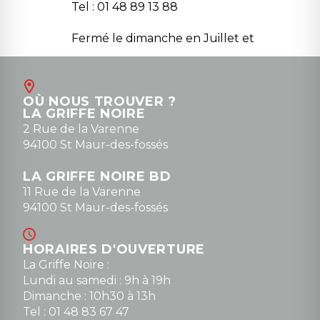
Tel : 01 48 89 13 88
Fermé le dimanche en Juillet et
Août
Contact
OÙ NOUS TROUVER ?
contact@la-griffe-noire.com
LA GRIFFE NOIRE
0148836747
2 Rue de la Varenne
94100 St Maur-des-fossés
LA GRIFFE NOIRE BD
11 Rue de la Varenne
94100 St Maur-des-fossés
HORAIRES D'OUVERTURE
La Griffe Noire :
Lundi au samedi : 9h à 19h
Dimanche : 10h30 à 13h
Tel : 01 48 83 67 47