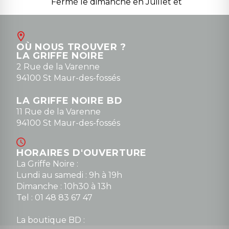
Fermé le dimanche en Juillet et
Août
Contact
OÙ NOUS TROUVER ?
contact@la-griffe-noire.com
LA GRIFFE NOIRE
0148836747
2 Rue de la Varenne
94100 St Maur-des-fossés
LA GRIFFE NOIRE BD
11 Rue de la Varenne
94100 St Maur-des-fossés
HORAIRES D'OUVERTURE
La Griffe Noire :
Lundi au samedi : 9h à 19h
Dimanche : 10h30 à 13h
Tel : 01 48 83 67 47
La boutique BD :