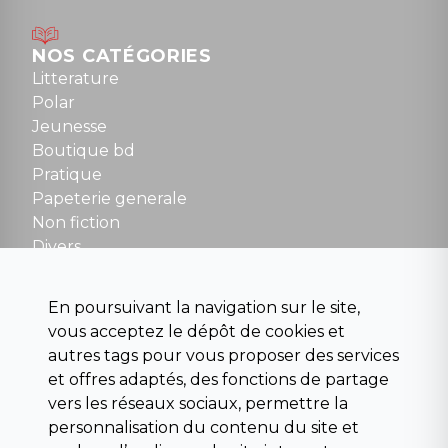
Lundi : 14h30 à 19h
Mardi au samedi : 10h à 13h / 14h à 19h
Dimanche : 10h30 à 12h30
NOS CATÉGORIES
Tel : 01 48 89 13 88
Litterature
Polar
Fermé le dimanche en Juillet et Août
Jeunesse
Boutique bd
NOUS CONTACTER
Pratique
contact@la-griffe-noire.com
Papeterie generale
Non fiction
Divers
Science fiction
Beaux livres et art
En poursuivant la navigation sur le site,
Para scolaire
vous acceptez le dépôt de cookies et
Histoire
autres tags pour vous proposer des services
Pochoteque
et offres adaptés, des fonctions de partage
Pleiade
vers les réseaux sociaux, permettre la
personnalisation du contenu du site et