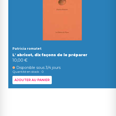
Patricia romatet
L' abricot, dix façons de le préparer
10,00 €
Disponible sous 3/4 jours
Quantité en stock : 0
AJOUTER AU PANIER