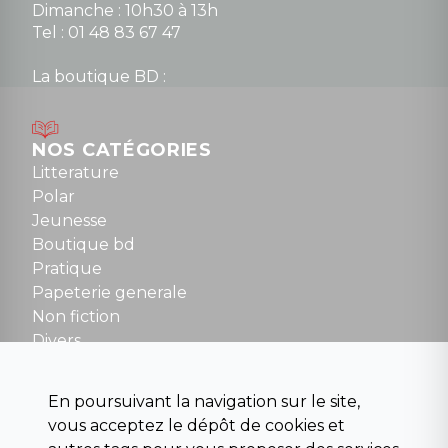
Dimanche : 10h30 à 13h
Tel : 01 48 83 67 47
La boutique BD :
Lundi : 14h30 à 19h
Mardi au samedi : 10h à 13h / 14h à 19h
Dimanche : 10h30 à 12h30
NOS CATÉGORIES
Tel : 01 48 89 13 88
Litterature
Polar
Fermé le dimanche en Juillet et Août
Jeunesse
Boutique bd
NOUS CONTACTER
Pratique
contact@la-griffe-noire.com
Papeterie generale
Non fiction
Divers
Science fiction
Beaux livres et art
En poursuivant la navigation sur le site,
Para scolaire
vous acceptez le dépôt de cookies et
Histoire