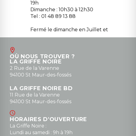
19h
Dimanche : 10h30 à 12h30
Tel : 01 48 89 13 88
Fermé le dimanche en Juillet et
Août
Contact
OÙ NOUS TROUVER ?
contact@la-griffe-noire.com
LA GRIFFE NOIRE
0148836747
2 Rue de la Varenne
94100 St Maur-des-fossés
LA GRIFFE NOIRE BD
11 Rue de la Varenne
94100 St Maur-des-fossés
HORAIRES D'OUVERTURE
La Griffe Noire :
Lundi au samedi : 9h à 19h