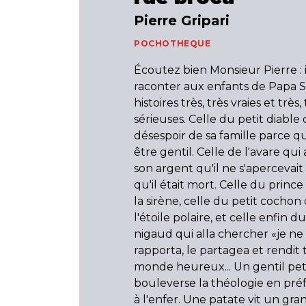
Pierre Gripari
POCHOTHEQUE
Écoutez bien Monsieur Pierre : i
raconter aux enfants de Papa S
histoires très, très vraies et très,
sérieuses. Celle du petit diable q
désespoir de sa famille parce qu'
être gentil. Celle de l'avare qui 
son argent qu'il ne s'aperceva
qu'il était mort. Celle du princ
la sirène, celle du petit cochon 
l'étoile polaire, et celle enfin d
nigaud qui alla chercher «je ne s
rapporta, le partagea et rendit 
monde heureux... Un gentil peti
bouleverse la théologie en préfé
à l'enfer. Une patate vit un gr