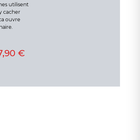
nes utilisent
y cacher
oca ouvre
aire.
7,90 €