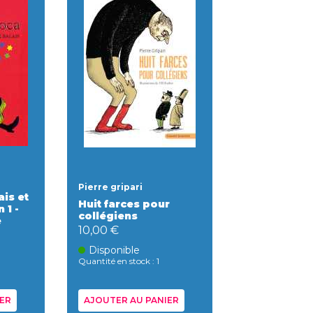
Pierre gripari
ais et
Huit farces pour
 1 -
collégiens
e
10,00 €
Disponible
Quantité en stock : 1
ER
AJOUTER AU PANIER