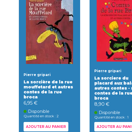
Pierre gripari
Pierre gripari
La sorciere du
La sorcière de la rue
placard aux bal
mouffetard et autres
autres contes - n
contes de la rue
contes de la ru
broca
broca
6,95 €
8,90 €
Disponible
Disponible
Quantité en stock : 2
Quantité en stock : 1
AJOUTER AU PANIER
AJOUTER AU PANI