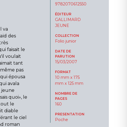
9782070612550
ÉDITEUR
GALLIMARD
JEUNE
l va
aïd des
COLLECTION
Folio junior
 très
ui faisait le
DATE DE
il voulait
PARUTION
15/03/2007
aimait tant
it même pas
FORMAT
e qui épousa
10 mm x 175
qui avala
mm x 125 mm
u jeune
NOMBRE DE
ais quoi», le
PAGES
tout le
160
t diable
PRESENTATION
rant le ciel
Poche
and roman