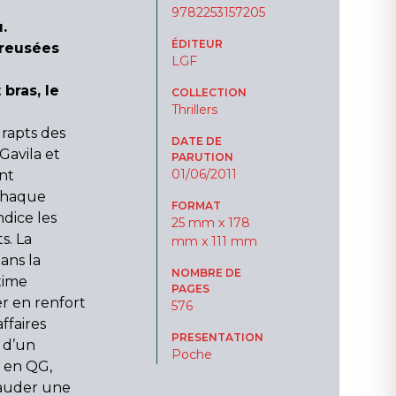
9782253157205
.
ÉDITEUR
creusées
LGF
bras, le
COLLECTION
Thrillers
 rapts des
DATE DE
Gavila et
PARUTION
01/06/2011
nt
 Chaque
FORMAT
dice les
25 mm x 178
s. La
mm x 111 mm
ans la
NOMBRE DE
time
PAGES
r en renfort
576
ffaires
PRESENTATION
 d’un
Poche
i en QG,
fauder une