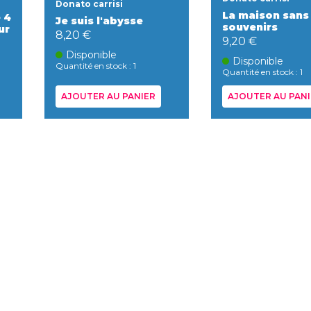
Donato carrisi
La maison sans
 4
Je suis l'abysse
souvenirs
ur
8,20 €
9,20 €
Disponible
Disponible
Quantité en stock : 1
Quantité en stock : 1
AJOUTER AU PANIER
AJOUTER AU PANI