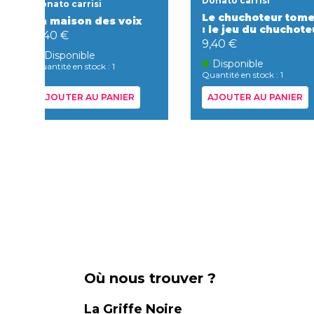
Donato carrisi
Donato carrisi
Le chuchoteur tome
La maison des voix
: le jeu du chuchote
9,40 €
9,40 €
Disponible
Disponible
Quantité en stock : 1
Quantité en stock : 1
AJOUTER AU PANIER
AJOUTER AU PANIER
Où nous trouver ?
La Griffe Noire