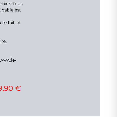
roire : tous
oupable est
se tait, et
ire,
 www.le-
9,90 €