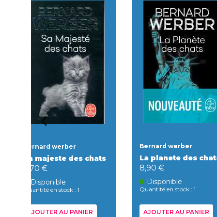
Bernard werber
Bernard werber
La planete des chat
Sa majeste des chats
8,90 €
9,70 €
Disponible
Disponible
Quantité en stock : 1
Quantité en stock : 1
AJOUTER AU PANIER
AJOUTER AU PANIER