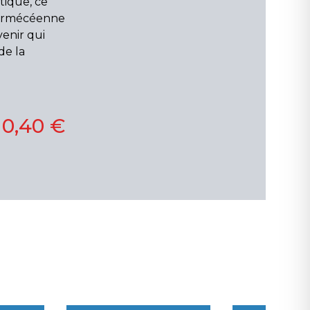
atique, ce
yrmécéenne
enir qui
de la
10,40 €