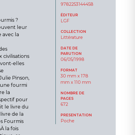
9782253144458
ÉDITEUR
ourmis ?
LGF
peuvent leur
COLLECTION
 avec la
Littérature
DATE DE
des
PARUTION
 civilisations
06/05/1998
 vont-elles
se
FORMAT
30 mm x 178
ulie Pinson,
mm x 110 mm
, une fourmi
re la
NOMBRE DE
PAGES
pectif pour
672
t le livre du
livre de la
PRESENTATION
Poche
es Fourmis
 la fois