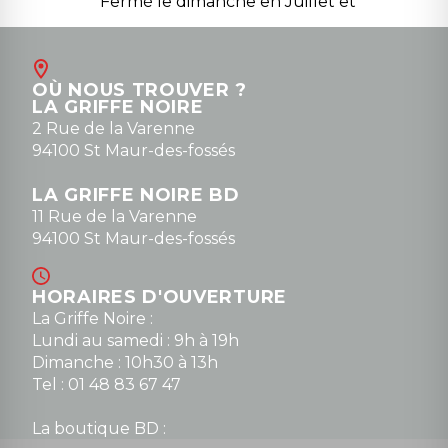
Fermé le dimanche en Juillet et
Août
Contact
OÙ NOUS TROUVER ?
contact@la-griffe-noire.com
LA GRIFFE NOIRE
0148836747
2 Rue de la Varenne
94100 St Maur-des-fossés
LA GRIFFE NOIRE BD
11 Rue de la Varenne
94100 St Maur-des-fossés
HORAIRES D'OUVERTURE
La Griffe Noire :
Lundi au samedi : 9h à 19h
Dimanche : 10h30 à 13h
Tel : 01 48 83 67 47
La boutique BD :