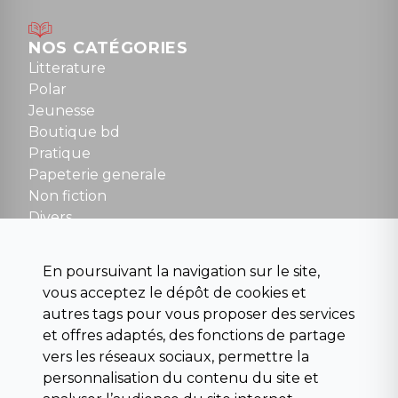
Lundi : 14h30 à 19h
Mardi au samedi : 10h à 13h / 14h à 19h
Dimanche : 10h30 à 12h30
NOS CATÉGORIES
Tel : 01 48 89 13 88
Litterature
Polar
Fermé le dimanche en Juillet et Août
Jeunesse
Boutique bd
NOUS CONTACTER
Pratique
contact@la-griffe-noire.com
Papeterie generale
Non fiction
Divers
Science fiction
Beaux livres et art
En poursuivant la navigation sur le site,
Para scolaire
vous acceptez le dépôt de cookies et
Histoire
autres tags pour vous proposer des services
Pochoteque
et offres adaptés, des fonctions de partage
Pleiade
vers les réseaux sociaux, permettre la
personnalisation du contenu du site et