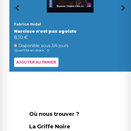
Fabrice midal
Narcisse n'est pas egoiste
8,10 €
Disponible sous 3/4 jours
Quantité en stock : 0
AJOUTER AU PANIER
Où nous trouver ?
La Griffe Noire