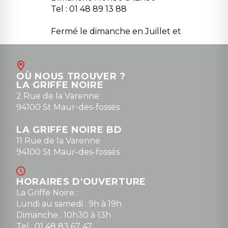
Tel : 01 48 89 13 88
Fermé le dimanche en Juillet et
Août
Contact
OÙ NOUS TROUVER ?
contact@la-griffe-noire.com
LA GRIFFE NOIRE
0148836747
2 Rue de la Varenne
94100 St Maur-des-fossés
LA GRIFFE NOIRE BD
11 Rue de la Varenne
94100 St Maur-des-fossés
HORAIRES D'OUVERTURE
La Griffe Noire :
Lundi au samedi : 9h à 19h
Dimanche : 10h30 à 13h
Tel : 01 48 83 67 47