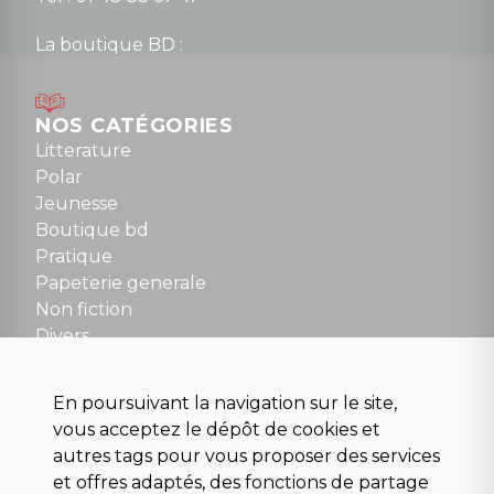
La boutique BD :
Lundi : 14h30 à 19h
Mardi au samedi : 10h à 13h / 14h à 19h
Dimanche : 10h30 à 12h30
NOS CATÉGORIES
Tel : 01 48 89 13 88
Litterature
Polar
Fermé le dimanche en Juillet et Août
Jeunesse
Boutique bd
NOUS CONTACTER
Pratique
contact@la-griffe-noire.com
Papeterie generale
Non fiction
Divers
Science fiction
Beaux livres et art
En poursuivant la navigation sur le site,
Para scolaire
vous acceptez le dépôt de cookies et
Histoire
autres tags pour vous proposer des services
Pochoteque
et offres adaptés, des fonctions de partage