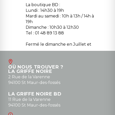
La boutique BD :
Lundi : 14h30 à 19h
Mardi au samedi : 10h à 13h / 14h à
19h
Dimanche : 10h30 à 12h30
Tel : 01 48 89 13 88
Fermé le dimanche en Juillet et
Août
Contact
OÙ NOUS TROUVER ?
contact@la-griffe-noire.com
LA GRIFFE NOIRE
0148836747
2 Rue de la Varenne
94100 St Maur-des-fossés
LA GRIFFE NOIRE BD
11 Rue de la Varenne
94100 St Maur-des-fossés