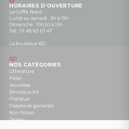
HORAIRES D'OUVERTURE
La Griffe Noire :
Lundi au samedi : 9h à 19h
Dimanche : 10h30 à 13h
Tel : 01 48 83 67 47
La boutique BD :
Lundi : 14h30 à 19h
Mardi au samedi : 10h à 13h / 14h à 19h
Dimanche : 10h30 à 12h30
NOS CATÉGORIES
Tel : 01 48 89 13 88
Litterature
Polar
Fermé le dimanche en Juillet et Août
Jeunesse
Boutique bd
NOUS CONTACTER
Pratique
contact@la-griffe-noire.com
Papeterie generale
Non fiction
Divers
Science fiction