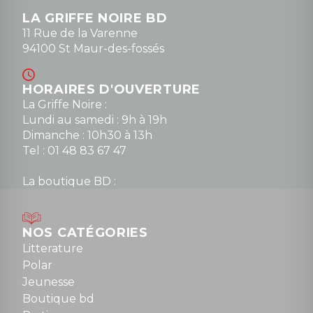
LA GRIFFE NOIRE BD
11 Rue de la Varenne
94100 St Maur-des-fossés
HORAIRES D'OUVERTURE
La Griffe Noire :
Lundi au samedi : 9h à 19h
Dimanche : 10h30 à 13h
Tel : 01 48 83 67 47
La boutique BD :
Lundi : 14h30 à 19h
Mardi au samedi : 10h à 13h / 14h à 19h
Dimanche : 10h30 à 12h30
NOS CATÉGORIES
Tel : 01 48 89 13 88
Litterature
Polar
Fermé le dimanche en Juillet et Août
Jeunesse
Boutique bd