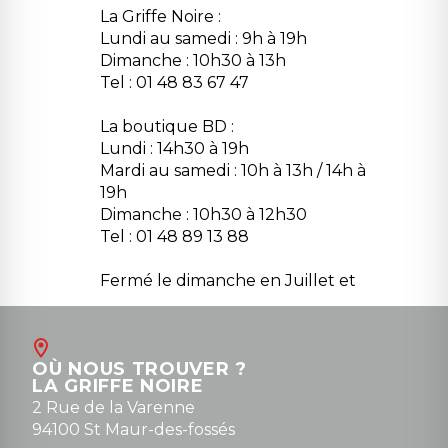
La Griffe Noire :
Lundi au samedi : 9h à 19h
Dimanche : 10h30 à 13h
Tel : 01 48 83 67 47
La boutique BD :
Lundi : 14h30 à 19h
Mardi au samedi : 10h à 13h / 14h à
19h
Dimanche : 10h30 à 12h30
Tel : 01 48 89 13 88
Fermé le dimanche en Juillet et
Août
Contact
OÙ NOUS TROUVER ?
contact@la-griffe-noire.com
LA GRIFFE NOIRE
0148836747
2 Rue de la Varenne
94100 St Maur-des-fossés