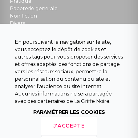
NOUS CONTACTER
Pratique
contact@la-griffe-noire.com
Papeterie generale
Non fiction
Divers
Science fiction
Beaux livres et art
En poursuivant la navigation sur le site,
Para scolaire
vous acceptez le dépôt de cookies et
Histoire
autres tags pour vous proposer des services
Pochoteque
et offres adaptés, des fonctions de partage
Pleiade
vers les réseaux sociaux, permettre la
personnalisation du contenu du site et
analyser l’audience du site internet.
Aucunes informations ne sera partagée
INFORMATIONS
avec des partenaires de La Griffe Noire.
Droit de rétractation
Conditions générales de vente
PARAMÉTRER LES COOKIES
Mentions légales
Horaires d'ouverture
J'ACCEPTE
La librairie