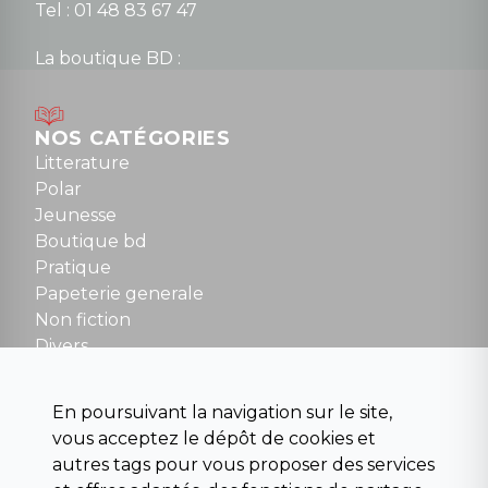
Tel : 01 48 83 67 47
La boutique BD :
Lundi : 14h30 à 19h
Mardi au samedi : 10h à 13h / 14h à 19h
Dimanche : 10h30 à 12h30
NOS CATÉGORIES
Tel : 01 48 89 13 88
Litterature
Polar
Fermé le dimanche en Juillet et Août
Jeunesse
Boutique bd
NOUS CONTACTER
Pratique
contact@la-griffe-noire.com
Papeterie generale
Non fiction
Divers
Science fiction
Beaux livres et art
En poursuivant la navigation sur le site,
Para scolaire
vous acceptez le dépôt de cookies et
Histoire
autres tags pour vous proposer des services
Pochoteque