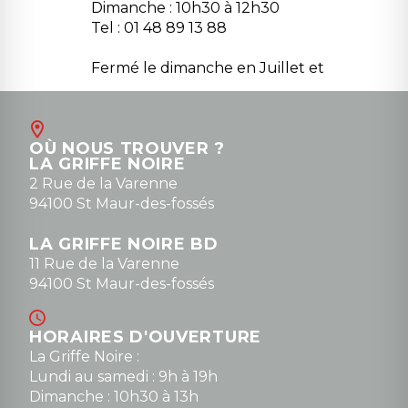
Dimanche : 10h30 à 12h30
Tel : 01 48 89 13 88
Fermé le dimanche en Juillet et
Août
Contact
OÙ NOUS TROUVER ?
contact@la-griffe-noire.com
LA GRIFFE NOIRE
0148836747
2 Rue de la Varenne
94100 St Maur-des-fossés
LA GRIFFE NOIRE BD
11 Rue de la Varenne
94100 St Maur-des-fossés
HORAIRES D'OUVERTURE
La Griffe Noire :
Lundi au samedi : 9h à 19h
Dimanche : 10h30 à 13h