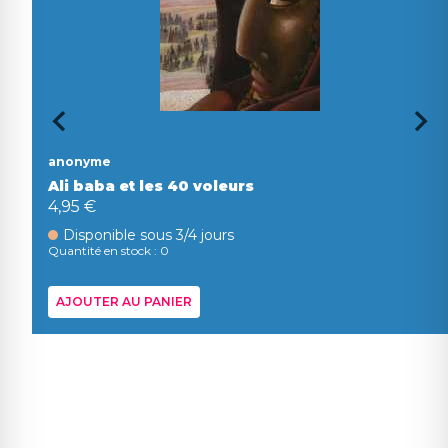
anonyme
Ali baba et les 40 voleurs
4,95 €
Disponible sous 3/4 jours
Quantité en stock : 0
AJOUTER AU PANIER