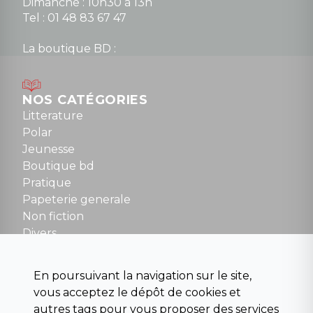
Dimanche : 10h30 à 13h
Tel : 01 48 83 67 47
La boutique BD :
Lundi : 14h30 à 19h
Mardi au samedi : 10h à 13h / 14h à 19h
Dimanche : 10h30 à 12h30
NOS CATÉGORIES
Tel : 01 48 89 13 88
Litterature
Polar
Fermé le dimanche en Juillet et Août
Jeunesse
Boutique bd
NOUS CONTACTER
Pratique
contact@la-griffe-noire.com
Papeterie generale
Non fiction
Divers
Science fiction
Beaux livres et art
En poursuivant la navigation sur le site,
Para scolaire
vous acceptez le dépôt de cookies et
Histoire
autres tags pour vous proposer des services