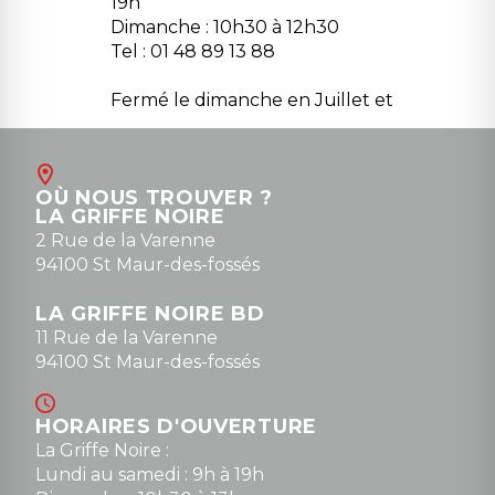
19h
Dimanche : 10h30 à 12h30
Tel : 01 48 89 13 88
Fermé le dimanche en Juillet et
Août
Contact
OÙ NOUS TROUVER ?
contact@la-griffe-noire.com
LA GRIFFE NOIRE
0148836747
2 Rue de la Varenne
94100 St Maur-des-fossés
LA GRIFFE NOIRE BD
11 Rue de la Varenne
94100 St Maur-des-fossés
HORAIRES D'OUVERTURE
La Griffe Noire :
Lundi au samedi : 9h à 19h