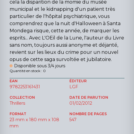
cela la disparition de la momie du musée
municipal et le kidnapping d'un patient très
particulier de l'hôpital psychiatrique, vous
comprendrez que la nuit d'Halloween à Santa
Mondega risque, cette année, de marquer les
esprits... Avec L'OEil de la Lune, l'auteur du Livre
sans nom, toujours aussi anonyme et déjanté,
revient sur les lieux du crime pour un nouvel
opus de cette saga survoltée et jubilatoire.
Disponible sous 3/4 jours
Quantité en stock : 0
EAN
ÉDITEUR
9782253161431
LGF
COLLECTION
DATE DE PARUTION
Thrillers
01/02/2012
FORMAT
NOMBRE DE PAGES
23 mm x 180 mm x 108
547
mm