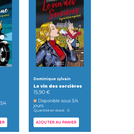
Dominique sylvain
Le vin des sorcières
15,90 €
Disponible sous 3/4
 3/4
jours
Quantité en stock : 0
ER
AJOUTER AU PANIER