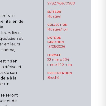
9782743670900
ÉDITEUR
cents se
Rivages
er italien de
COLLECTION
ia.
Rivages/noir
leurs liens
DATE DE
quotidien et
PARUTION
er en leurs
13/05/2026
 cinéma,
FORMAT
22 mm x 204
estin s'en
mm x 140 mm
la dérive et
es de son
PRESENTATION
Broché
idèle à la
nir un
se seront
voir et de