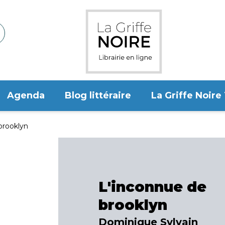
Agenda
Blog littéraire
La Griffe Noire
brooklyn
L'inconnue de
brooklyn
Dominique Sylvain