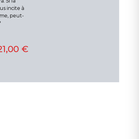
. Si la
us incite à
me, peut-
?
21,00 €