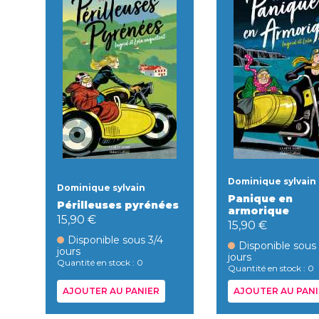
Dominique sylvain
Dominique sylvain
Panique en
Périlleuses pyrénées
armorique
15,90 €
15,90 €
Disponible sous 3/4
Disponible sous
jours
jours
Quantité en stock : 0
Quantité en stock : 0
AJOUTER AU PANIER
AJOUTER AU PANI