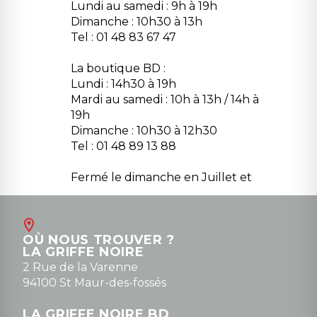
Lundi au samedi : 9h à 19h
Dimanche : 10h30 à 13h
Tel : 01 48 83 67 47
La boutique BD :
Lundi : 14h30 à 19h
Mardi au samedi : 10h à 13h / 14h à
19h
Dimanche : 10h30 à 12h30
Tel : 01 48 89 13 88
Fermé le dimanche en Juillet et
Août
Contact
OÙ NOUS TROUVER ?
contact@la-griffe-noire.com
LA GRIFFE NOIRE
0148836747
2 Rue de la Varenne
94100 St Maur-des-fossés
LA GRIFFE NOIRE BD