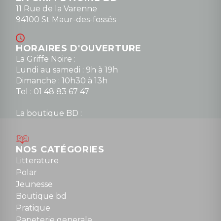
11 Rue de la Varenne
94100 St Maur-des-fossés
HORAIRES D'OUVERTURE
La Griffe Noire :
Lundi au samedi : 9h à 19h
Dimanche : 10h30 à 13h
Tel : 01 48 83 67 47
La boutique BD :
Lundi : 14h30 à 19h
Mardi au samedi : 10h à 13h / 14h à 19h
Dimanche : 10h30 à 12h30
NOS CATÉGORIES
Tel : 01 48 89 13 88
Litterature
Polar
Fermé le dimanche en Juillet et Août
Jeunesse
Boutique bd
NOUS CONTACTER
Pratique
contact@la-griffe-noire.com
Papeterie generale