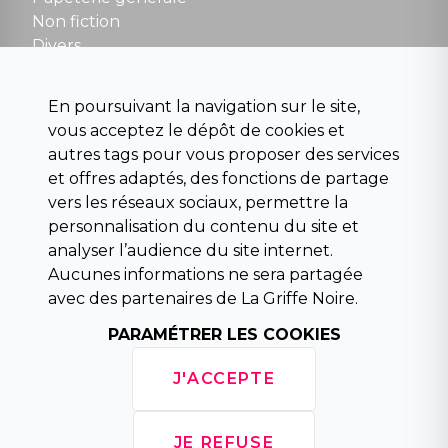
Non fiction
Divers
Science fiction
Beaux livres et art
En poursuivant la navigation sur le site,
Para scolaire
vous acceptez le dépôt de cookies et
Histoire
autres tags pour vous proposer des services
Pochoteque
et offres adaptés, des fonctions de partage
Pleiade
vers les réseaux sociaux, permettre la
personnalisation du contenu du site et
analyser l’audience du site internet.
Aucunes informations ne sera partagée
INFORMATIONS
avec des partenaires de La Griffe Noire.
Droit de rétractation
Conditions générales de vente
PARAMÉTRER LES COOKIES
Mentions légales
Horaires d'ouverture
J'ACCEPTE
La librairie
Politique de confidentialité
JE REFUSE