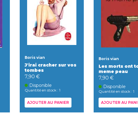
Boris vian
Boris vian
J'irai cracher sur vos
Les morts ont t
tombes
meme peau
7,90 €
7,90 €
Disponible
Disponible
Quantité en stock : 1
Quantité en stock : 1
AJOUTER AU PANIER
AJOUTER AU PANI