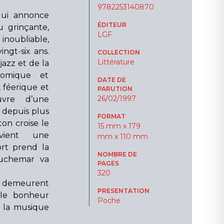
9782253140870
qui annonce
ÉDITEUR
u grinçante,
LGF
inoubliable,
ngt-six ans.
COLLECTION
Littérature
azz et de la
 comique et
DATE DE
 féerique et
PARUTION
26/02/1997
uvre d’une
e depuis plus
FORMAT
on croise le
15 mm x 179
vient une
mm x 110 mm
rt prend la
NOMBRE DE
auchemar va
PAGES
320
 demeurent
PRESENTATION
 le bonheur
Poche
t la musique