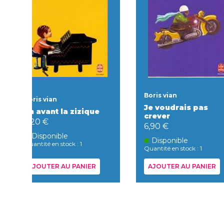
Boris vian
Boris vian
Je voudrais pas
En avant la zizique
crever
7,20 €
6,90 €
Disponible
Disponible
Quantité en stock : 1
Quantité en stock : 1
AJOUTER AU PANIER
AJOUTER AU PANIER