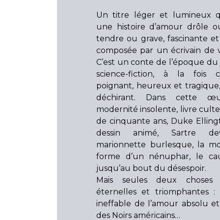
Un titre léger et lumineux 
une histoire d’amour drôle o
tendre ou grave, fascinante et 
composée par un écrivain de vi
C’est un conte de l’époque du j
science-fiction, à la fois
poignant, heureux et tragique,
déchirant. Dans cette œ
modernité insolente, livre cult
de cinquante ans, Duke Ellingt
dessin animé, Sartre de
marionnette burlesque, la mo
forme d’un nénuphar, le c
jusqu’au bout du désespoir.
Mais seules deux choses
éternelles et triomphantes :
ineffable de l’amour absolu e
des Noirs américains…