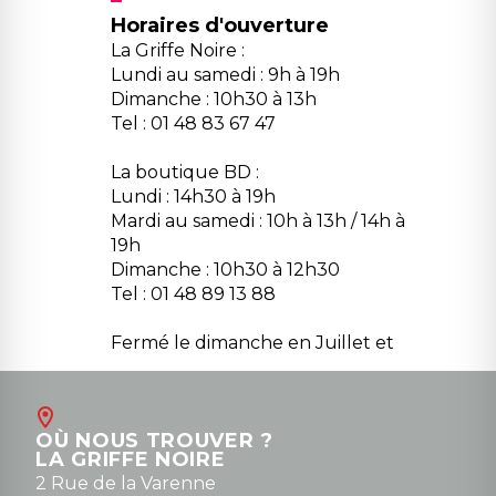
Horaires d'ouverture
La Griffe Noire :
Lundi au samedi : 9h à 19h
Dimanche : 10h30 à 13h
Tel : 01 48 83 67 47
La boutique BD :
Lundi : 14h30 à 19h
Mardi au samedi : 10h à 13h / 14h à
19h
Dimanche : 10h30 à 12h30
Tel : 01 48 89 13 88
Fermé le dimanche en Juillet et
Août
Contact
OÙ NOUS TROUVER ?
contact@la-griffe-noire.com
LA GRIFFE NOIRE
0148836747
2 Rue de la Varenne