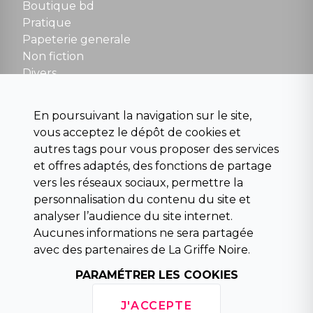
Boutique bd
NOUS CONTACTER
Pratique
contact@la-griffe-noire.com
Papeterie generale
Non fiction
Divers
Science fiction
Beaux livres et art
En poursuivant la navigation sur le site,
Para scolaire
vous acceptez le dépôt de cookies et
Histoire
autres tags pour vous proposer des services
Pochoteque
et offres adaptés, des fonctions de partage
Pleiade
vers les réseaux sociaux, permettre la
personnalisation du contenu du site et
analyser l’audience du site internet.
Aucunes informations ne sera partagée
INFORMATIONS
avec des partenaires de La Griffe Noire.
Droit de rétractation
Conditions générales de vente
PARAMÉTRER LES COOKIES
Mentions légales
Horaires d'ouverture
J'ACCEPTE