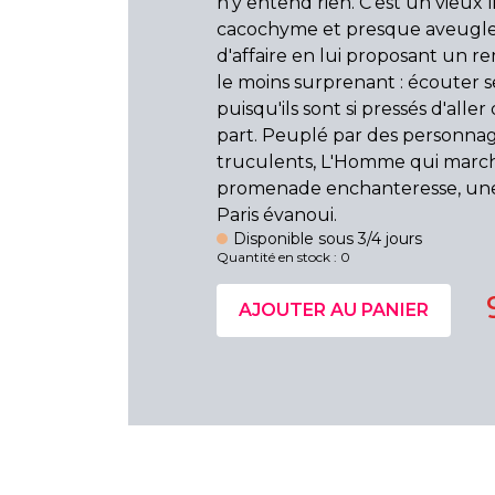
n'y entend rien. C'est un vieux l
cacochyme et presque aveugle q
d'affaire en lui proposant un 
le moins surprenant : écouter s
puisqu'ils sont si pressés d'alle
part. Peuplé par des personna
truculents, L'Homme qui marc
promenade enchanteresse, une
Paris évanoui.
Disponible sous 3/4 jours
Quantité en stock : 0
AJOUTER AU PANIER