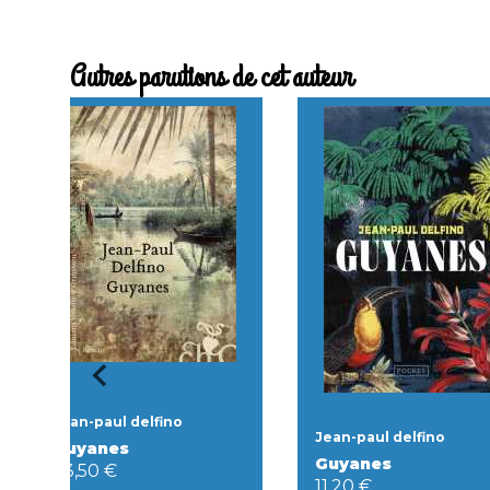
Autres parutions de cet auteur
Jean-paul delfino
Jean-paul delfino
Guyanes
Guyanes
23,50 €
11,20 €