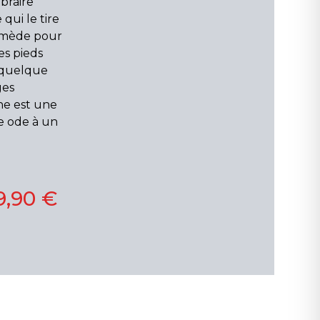
ibraire
ui le tire
remède pour
es pieds
r quelque
ges
he est une
 ode à un
9,90 €