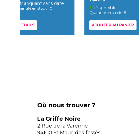
Manquant sans date
Disponible
Quantité en stock : 0
Quantité en stock : 5
DÉTAILS
AJOUTER AU PANIER
Où nous trouver ?
La Griffe Noire
2 Rue de la Varenne
94100 St Maur-des-fossés