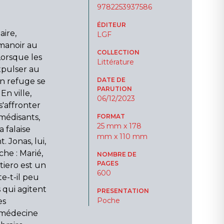
9782253937586
ÉDITEUR
aire,
LGF
manoir au
COLLECTION
Lorsque les
Littérature
xpulser au
DATE DE
on refuge se
PARUTION
n ville,
06/12/2023
s'affronter
 médisants,
FORMAT
25 mm x 178
 falaise
mm x 110 mm
 Jonas, lui,
he : Marié,
NOMBRE DE
PAGES
iero est un
600
e-t-il peu
 qui agitent
PRESENTATION
Poche
es
a médecine