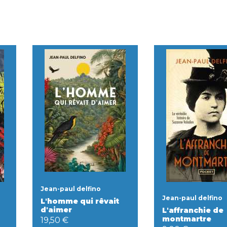
Jean-paul delfino
Jean-paul delfino
L'homme qui rêvait
d'aimer
L'affranchie de
montmartre
19,50 €