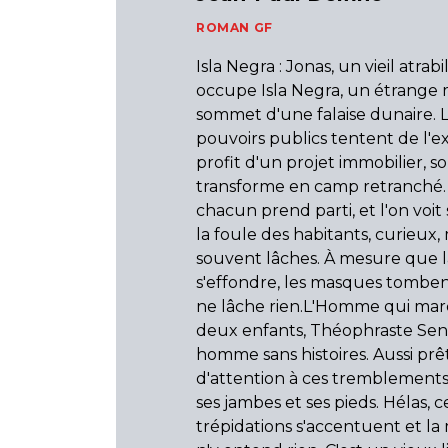
ROMAN GF
Isla Negra : Jonas, un vieil atrabil
occupe Isla Negra, un étrange 
sommet d'une falaise dunaire. 
pouvoirs publics tentent de l'e
profit d'un projet immobilier, s
transforme en camp retranché. E
chacun prend parti, et l'on voit 
la foule des habitants, curieux,
souvent lâches. À mesure que la
s'effondre, les masques tombent.
ne lâche rien.L'Homme qui marc
deux enfants, Théophraste Sent
homme sans histoires. Aussi prêt
d'attention à ces tremblements
ses jambes et ses pieds. Hélas, c
trépidations s'accentuent et l