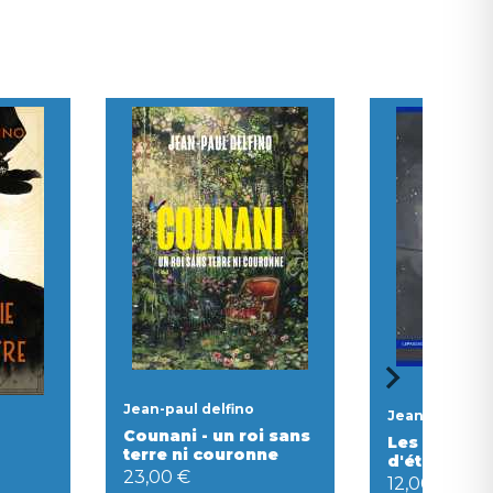
Jean-paul delfino
Jean-paul del
Counani - un roi sans
Les pêcheu
terre ni couronne
d'étoiles
23,00 €
12,00 €