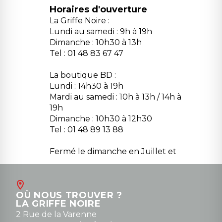
Horaires d'ouverture
La Griffe Noire :
Lundi au samedi : 9h à 19h
Dimanche : 10h30 à 13h
Tel : 01 48 83 67 47
La boutique BD :
Lundi : 14h30 à 19h
Mardi au samedi : 10h à 13h / 14h à
19h
Dimanche : 10h30 à 12h30
Tel : 01 48 89 13 88
Fermé le dimanche en Juillet et
Août
Contact
OÙ NOUS TROUVER ?
contact@la-griffe-noire.com
LA GRIFFE NOIRE
0148836747
2 Rue de la Varenne