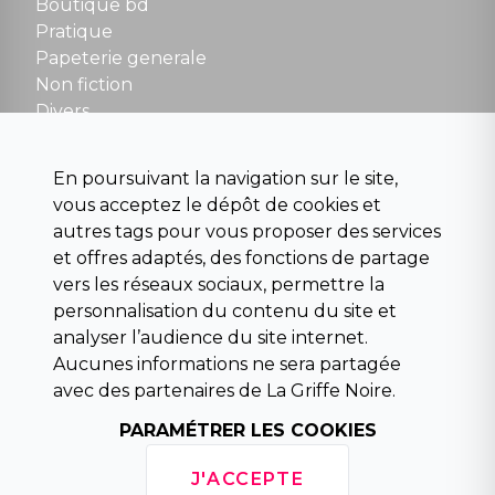
Boutique bd
NOUS CONTACTER
Pratique
contact@la-griffe-noire.com
Papeterie generale
Non fiction
Divers
Science fiction
Beaux livres et art
En poursuivant la navigation sur le site,
Para scolaire
vous acceptez le dépôt de cookies et
Histoire
autres tags pour vous proposer des services
Pochoteque
et offres adaptés, des fonctions de partage
Pleiade
vers les réseaux sociaux, permettre la
personnalisation du contenu du site et
analyser l’audience du site internet.
Aucunes informations ne sera partagée
INFORMATIONS
avec des partenaires de La Griffe Noire.
Droit de rétractation
Conditions générales de vente
PARAMÉTRER LES COOKIES
Mentions légales
Horaires d'ouverture
J'ACCEPTE