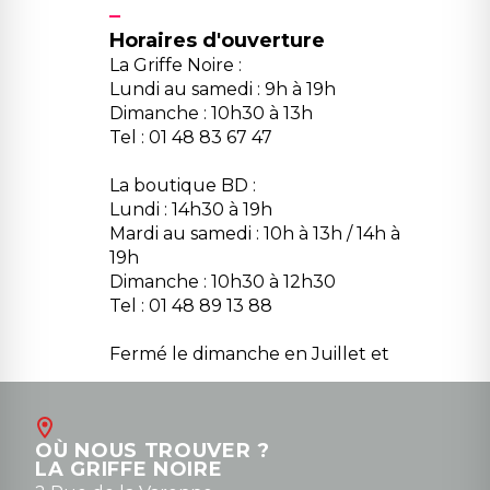
Horaires d'ouverture
La Griffe Noire :
Lundi au samedi : 9h à 19h
Dimanche : 10h30 à 13h
Tel : 01 48 83 67 47
La boutique BD :
Lundi : 14h30 à 19h
Mardi au samedi : 10h à 13h / 14h à
19h
Dimanche : 10h30 à 12h30
Tel : 01 48 89 13 88
Fermé le dimanche en Juillet et
Août
Contact
OÙ NOUS TROUVER ?
contact@la-griffe-noire.com
LA GRIFFE NOIRE
0148836747