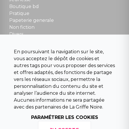
Boutique bd
NOUS CONTACTER
Pratique
contact@la-griffe-noire.com
Papeterie generale
Non fiction
Divers
Science fiction
Beaux livres et art
En poursuivant la navigation sur le site,
Para scolaire
vous acceptez le dépôt de cookies et
Histoire
autres tags pour vous proposer des services
Pochoteque
et offres adaptés, des fonctions de partage
Pleiade
vers les réseaux sociaux, permettre la
personnalisation du contenu du site et
analyser l’audience du site internet.
Aucunes informations ne sera partagée
INFORMATIONS
avec des partenaires de La Griffe Noire.
Droit de rétractation
Conditions générales de vente
PARAMÉTRER LES COOKIES
Mentions légales