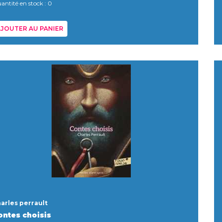
antité en stock : 0
JOUTER AU PANIER
arles perrault
ontes choisis