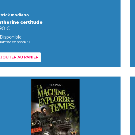
trick modiano
atherine certitude
,90 €
Disponible
antité en stock : 1
JOUTER AU PANIER