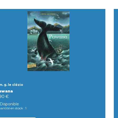
 m. g. le clézio
awana
,90 €
Disponible
antité en stock : 1