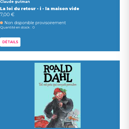
Claude gutman
La loi du retour - i - la maison vide
7,00 €
Non disponible provisoirement
Quantité en stock : 0
DÉTAILS