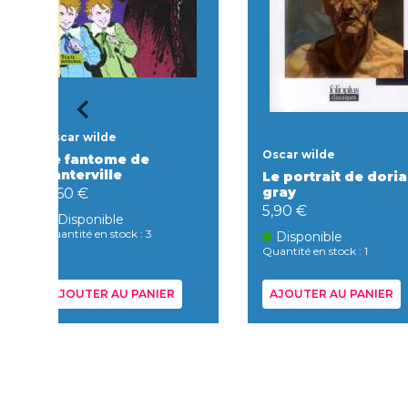
Oscar wilde
Oscar wilde
Le fantome de
canterville
Le portrait de dori
gray
3,60 €
5,90 €
Disponible
Quantité en stock : 3
Disponible
Quantité en stock : 1
AJOUTER AU PANIER
AJOUTER AU PANIER