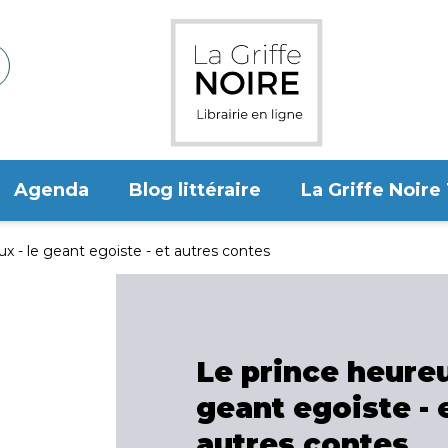
Agenda
Blog littéraire
La Griffe Noire
x - le geant egoiste - et autres contes
Le prince heureu
geant egoiste - 
autres contes