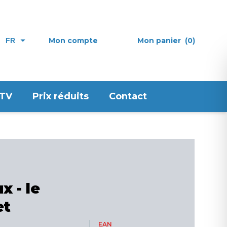
Mon compte
Mon panier
(0)
FR
 TV
Prix réduits
Contact
x - le
et
EAN