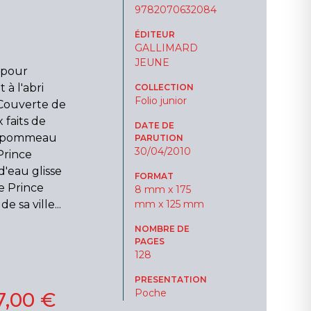
9782070632084
ÉDITEUR
GALLIMARD
JEUNE
 pour
 à l'abri
COLLECTION
Folio junior
 Couverte de
 faits de
DATE DE
le pommeau
PARUTION
30/04/2010
Prince
'eau glisse
FORMAT
Le Prince
8 mm x 175
 sa ville...
mm x 125 mm
NOMBRE DE
PAGES
128
PRESENTATION
Poche
7,00 €