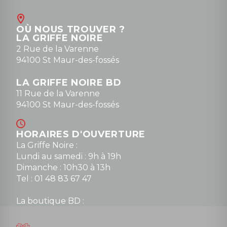
Contact
OÙ NOUS TROUVER ?
contact@la-griffe-noire.com
LA GRIFFE NOIRE
0148836747
2 Rue de la Varenne
94100 St Maur-des-fossés
LA GRIFFE NOIRE BD
11 Rue de la Varenne
94100 St Maur-des-fossés
HORAIRES D'OUVERTURE
La Griffe Noire :
Lundi au samedi : 9h à 19h
Dimanche : 10h30 à 13h
Tel : 01 48 83 67 47
La boutique BD :
Lundi : 14h30 à 19h
Mardi au samedi : 10h à 13h / 14h à 19h