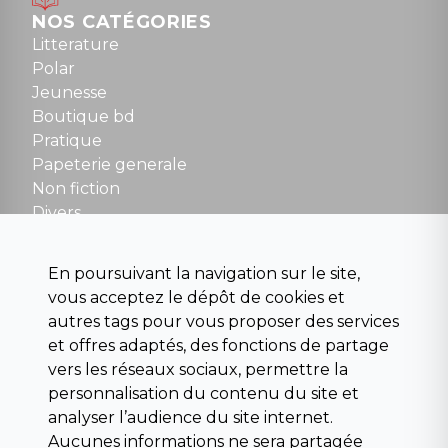
Dimanche : 10h30 à 12h30
NOS CATÉGORIES
Tel : 01 48 89 13 88
Litterature
Polar
Fermé le dimanche en Juillet et Août
Jeunesse
Boutique bd
NOUS CONTACTER
Pratique
contact@la-griffe-noire.com
Papeterie generale
Non fiction
Divers
Science fiction
Beaux livres et art
En poursuivant la navigation sur le site,
Para scolaire
vous acceptez le dépôt de cookies et
Histoire
autres tags pour vous proposer des services
Pochoteque
et offres adaptés, des fonctions de partage
Pleiade
vers les réseaux sociaux, permettre la
personnalisation du contenu du site et
analyser l’audience du site internet.
Aucunes informations ne sera partagée