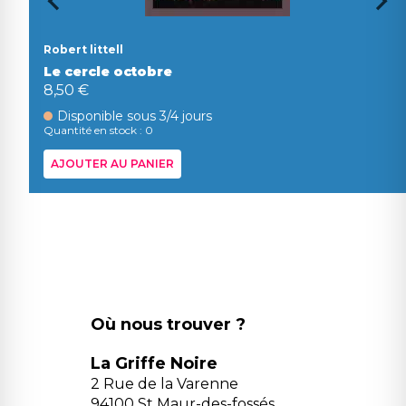
Robert littell
Le cercle octobre
8,50 €
Disponible sous 3/4 jours
Quantité en stock : 0
AJOUTER AU PANIER
Où nous trouver ?
La Griffe Noire
2 Rue de la Varenne
94100 St Maur-des-fossés